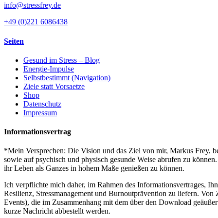
info@stressfrey.de
+49 (0)221 6086438
Seiten
Gesund im Stress – Blog
Energie-Impulse
Selbstbestimmt (Navigation)
Ziele statt Vorsaetze
Shop
Datenschutz
Impressum
Informationsvertrag
*Mein Versprechen: Die Vision und das Ziel von mir, Markus Frey, bes
sowie auf psychisch und physisch gesunde Weise abrufen zu können. S
ihr Leben als Ganzes in hohem Maße genießen zu können.
Ich verpflichte mich daher, im Rahmen des Informationsvertrages, Ih
Resilienz, Stressmanagement und Burnoutprävention zu liefern. Von Z
Events), die im Zusammenhang mit dem über den Download geäußerten I
kurze Nachricht abbestellt werden.