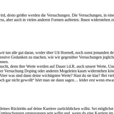
wird, desto größer werden die Versuchungen. Die Versuchungen, in eine
s, aber auch in vielen anderen Formen auftreten. Ihnen widerstehen zu 
r tun alle gut daran, weder über Uli Hoeneß, noch sonst jemanden den 
 intensive Gedanken zu machen, wie wir gegenüber Versuchungen jeglic
önnen.
ssucht, denn ihre Werte werden auf Dauer i.d.R. auch unsere Werte. Und
du der Versuchung Doping oder anderen Mogeleien kaum widerstehen kö
Aber was sind dann deine wichtigsten Werte? Hast du sie klar? Bei viele
ch gar nicht gewollt“ hört man sie dann sagen… leider erst wenn etw
eines Rücktritts auf deine Karriere zurückblicken willst. Sei möglichst 
nttäuschungen umgegangen sein willst und, wenn du eine Karriere im Pro