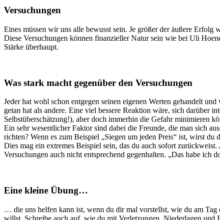
Versuchungen
Eines müssen wir uns alle bewusst sein. Je größer der äußere Erfolg 
Diese Versuchungen können finanzieller Natur sein wie bei Uli Hoenes
Stärke überhaupt.
Was stark macht gegenüber den Versuchungen
Jeder hat wohl schon entgegen seinen eigenen Werten gehandelt und wi
getan hat als andere. Eine viel bessere Reaktion wäre, sich darüber
Selbstüberschätzung!), aber doch immerhin die Gefahr minimieren k
Ein sehr wesentlicher Faktor sind dabei die Freunde, die man sich au
richten? Wenn es zum Beispiel „Siegen um jeden Preis“ ist, wirst 
Dies mag ein extremes Beispiel sein, das du auch sofort zurückweist. 
Versuchungen auch nicht entsprechend gegenhalten. „Das habe ich do
Eine kleine Übung…
… die uns helfen kann ist, wenn du dir mal vorstellst, wie du am Tag d
willst. Schreibe auch auf, wie du mit Verletzungen, Niederlagen und E