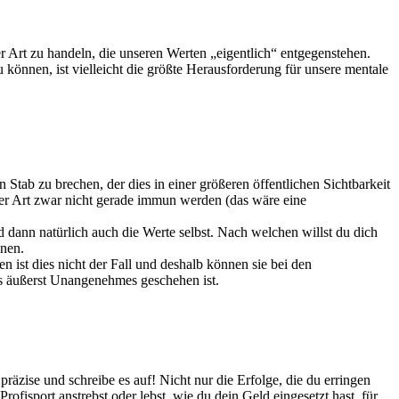
r Art zu handeln, die unseren Werten „eigentlich“ entgegenstehen.
können, ist vielleicht die größte Herausforderung für unsere mentale
Stab zu brechen, der dies in einer größeren öffentlichen Sichtbarkeit
her Art zwar nicht gerade immun werden (das wäre eine
 dann natürlich auch die Werte selbst. Nach welchen willst du dich
nnen.
n ist dies nicht der Fall und deshalb können sie bei den
as äußerst Unangenehmes geschehen ist.
präzise und schreibe es auf! Nicht nur die Erfolge, die du erringen
fisport anstrebst oder lebst, wie du dein Geld eingesetzt hast, für