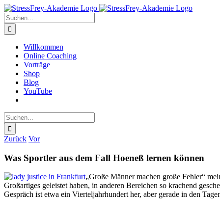
Zum
Inhalt
Suche
springen
nach:
Willkommen
Online Coaching
Vorträge
Shop
Blog
YouTube
Suche
nach:
Zurück
Vor
Was Sportler aus dem Fall Hoeneß lernen können
„Große Männer machen große Fehler“ meinte
Großartiges geleistet haben, in anderen Bereichen so krachend geschei
Gespräch ist etwa ein Vierteljahrhundert her, aber gerade in den Tag