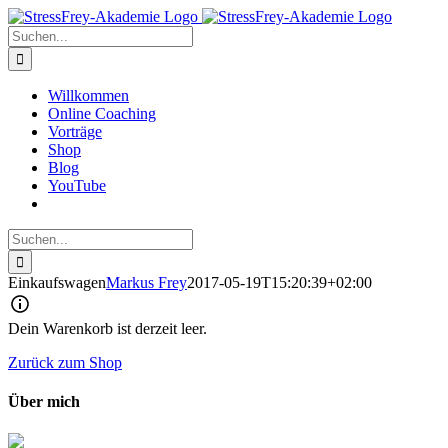
Zum
Inhalt
Suche
springen
nach:
Willkommen
Online Coaching
Vorträge
Shop
Blog
YouTube
Suche
nach:
Einkaufswagen
Markus Frey
2017-05-19T15:20:39+02:00
Dein Warenkorb ist derzeit leer.
Zurück zum Shop
Über mich