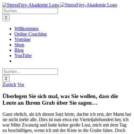
Zum
Inhalt
Suche
springen
nach:
Willkommen
Online Coaching
Vorträge
Shop
Blog
YouTube
Suche
nach:
Zurück
Vor
Überlegen Sie sich mal, was Sie wollen, dass die
Leute an Ihrem Grab über Sie sagen…
Ganz ehrlich, als ich diesen Satz hörte, dachte ich erst, der Mann hat
sie nicht mehr alle. Dies ist nun etwa ein Vierteljahrhundert her, ich
war Mitte Zwanzig und hatte keine große Lust, mich mit dem Tag
zu beschäftigen, wenn ich mit der Kiste in die Grube fahre. Doch