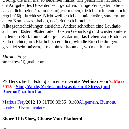
Übung, die man mal so nebenbei macht. Mir persönlich hat dabei
die Aufgabe des Dozenten sehr geholfen. Einige Zeit später habe ich
tatsächlich meine Grabrede aufgeschrieben, die ich auch heute noch
regelmäßig durchlese. Nicht weil ich lebensmüde wäre, sondern um
einen Kompass zu haben, nach denen ich meine
Alltagsentscheidungen ausrichte. Andere schreiben eine Laudatio
auf ihren 80sten, 90sten oder 100sten Geburtstag und wieder andere
malen ein Bild. Immer aber geht es darum, das Leben vom Ende her
zu betrachten, um Klarheit zu erhalten, wie die Entscheidungen
gestaltet sein müssen, um dahin zu kommen, wo man hin will.
Markus Frey
stressfrey(ät)gmail.com
PS Herzliche Einladung zu meinem
Gratis-Webinar
vom
7. März
2013
: „
Sinn, Werte, Ziele – und was das mit Stress (und
Burnout) zu tun hat.
„
Markus Frey
2012-10-31T06:30:56+01:00
Allgemein
,
Burnout
,
Denken
|
0 Kommentare
Share This Story, Choose Your Platform!