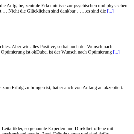
an die Aufgabe, zentrale Erkenntnisse zur psychischen und physischen
keit … Nicht die Glücklichen sind dankbar ……es sind die
[...]
hlechtes. Aber wie alles Positive, so hat auch der Wunsch nach
ch Optimierung ist okDabei ist der Wunsch nach Optimierung
[...]
e zum Erfolg zu bringen ist, hat er auch von Anfang an akzeptiert.
Leitartikler, so genannte Experten und Direktbetroffene mit
… erschreckend wenig. Zwei Gründe waren und sind dafür