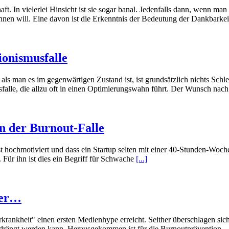
ft. In vielerlei Hinsicht ist sie sogar banal. Jedenfalls dann, wenn m
chnen will. Eine davon ist die Erkenntnis der Bedeutung der Dankbar
onismusfalle
ein, als man es im gegenwärtigen Zustand ist, ist grundsätzlich nichts Sc
usfalle, die allzu oft in einen Optimierungswahn führt. Der Wunsch na
n der Burnout-Falle
ist hochmotiviert und dass ein Startup selten mit einer 40-Stunden-Woch
. Für ihn ist dies ein Begriff für Schwache
[...]
ser…
ankheit" einen ersten Medienhype erreicht. Seither überschlagen sich 
kgedrängt werden kann. Herausgekommen ist für die Burnoutprävention