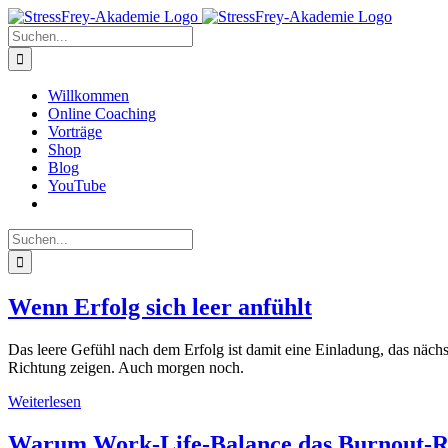
Zum
Inhalt
Suche
springen
nach:
Willkommen
Online Coaching
Vorträge
Shop
Blog
YouTube
Suche
nach:
Wenn Erfolg sich leer anfühlt
Das leere Gefühl nach dem Erfolg ist damit eine Einladung, das nächs
Richtung zeigen. Auch morgen noch.
Weiterlesen
Warum Work-Life-Balance das Burnout-Ri