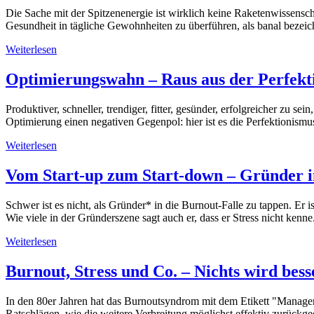
Die Sache mit der Spitzenenergie ist wirklich keine Raketenwissenscha
Gesundheit in tägliche Gewohnheiten zu überführen, als banal bezei
Weiterlesen
Optimierungswahn – Raus aus der Perfekti
Produktiver, schneller, trendiger, fitter, gesünder, erfolgreicher zu s
Optimierung einen negativen Gegenpol: hier ist es die Perfektionism
Weiterlesen
Vom Start-up zum Start-down – Gründer i
Schwer ist es nicht, als Gründer* in die Burnout-Falle zu tappen. Er 
Wie viele in der Gründerszene sagt auch er, dass er Stress nicht kenne
Weiterlesen
Burnout, Stress und Co. – Nichts wird bes
In den 80er Jahren hat das Burnoutsyndrom mit dem Etikett "Managerkr
Ratschlägen, wie die weitere Verbreitung möglichst effektiv zurüc