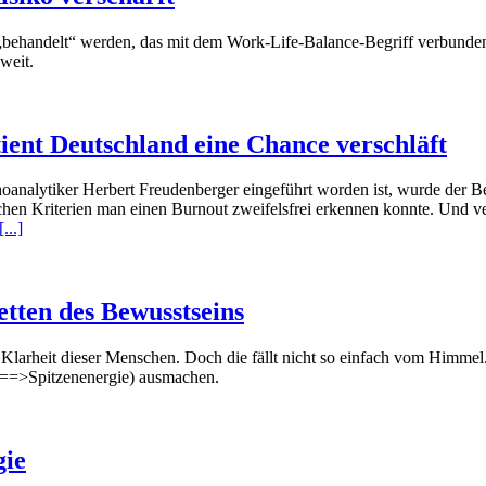
andelt“ werden, das mit dem Work-Life-Balance-Begriff verbunden ist,
weit.
ient Deutschland eine Chance verschläft
tiker Herbert Freudenberger eingeführt worden ist, wurde der Begrif
chen Kriterien man einen Burnout zweifelsfrei erkennen konnte. Und ver
[...]
tten des Bewusstseins
ie Klarheit dieser Menschen. Doch die fällt nicht so einfach vom Himmel.
 (==>Spitzenenergie) ausmachen.
gie