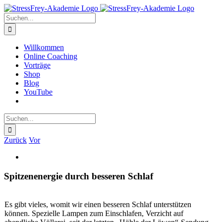
Zum
Inhalt
Suche
springen
nach:
Willkommen
Online Coaching
Vorträge
Shop
Blog
YouTube
Suche
nach:
Zurück
Vor
Zeige
grösseres
Bild
Spitzenenergie durch besseren Schlaf
Es gibt vieles, womit wir einen besseren Schlaf unterstützen
können. Spezielle Lampen zum Einschlafen, Verzicht auf