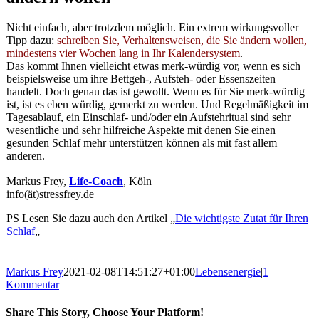
Nicht einfach, aber trotzdem möglich. Ein extrem wirkungsvoller
Tipp dazu:
schreiben Sie, Verhaltensweisen, die Sie ändern wollen,
mindestens vier Wochen lang in Ihr Kalendersystem
.
Das kommt Ihnen vielleicht etwas merk-würdig vor, wenn es sich
beispielsweise um ihre Bettgeh-, Aufsteh- oder Essenszeiten
handelt. Doch genau das ist gewollt. Wenn es für Sie merk-würdig
ist, ist es eben würdig, gemerkt zu werden. Und Regelmäßigkeit im
Tagesablauf, ein Einschlaf- und/oder ein Aufstehritual sind sehr
wesentliche und sehr hilfreiche Aspekte mit denen Sie einen
gesunden Schlaf mehr unterstützen können als mit fast allem
anderen.
Markus Frey,
Life-Coach
, Köln
info(ät)stressfrey.de
PS Lesen Sie dazu auch den Artikel „
Die wichtigste Zutat für Ihren
Schlaf
„
Markus Frey
2021-02-08T14:51:27+01:00
Lebensenergie
|
1
Kommentar
Share This Story, Choose Your Platform!