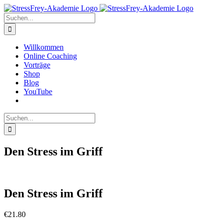
Zum
Inhalt
Suche
springen
nach:
Willkommen
Online Coaching
Vorträge
Shop
Blog
YouTube
Suche
nach:
Den Stress im Griff
Den Stress im Griff
€
21.80