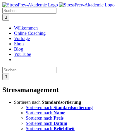
Zum
Inhalt
Suche
springen
nach:
Willkommen
Online Coaching
Vorträge
Shop
Blog
YouTube
Suche
nach:
Stressmanagement
Sortieren nach
Standardsortierung
Sortieren nach
Standardsortierung
Sortieren nach
Name
Sortieren nach
Preis
Sortieren nach
Datum
Sortieren nach
Beliebtheit