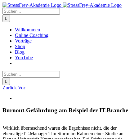
Zum
Inhalt
Suche
springen
nach:
Willkommen
Online Coaching
Vorträge
Shop
Blog
YouTube
Suche
nach:
Zurück
Vor
Zeige
grösseres
Bild
Burnout-Gefährdung am Beispiel der IT-Branche
Wirklich überraschend waren die Ergebnisse nicht, die der
ehemalige IT-Manager Tim Sturm im Rahmen einer Studie an