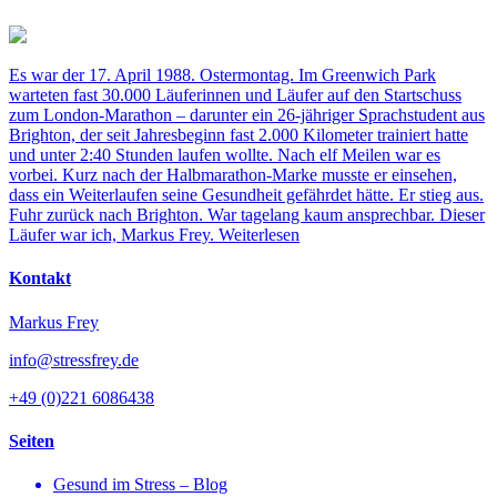
Es war der 17. April 1988. Ostermontag. Im Greenwich Park
warteten fast 30.000 Läuferinnen und Läufer auf den Startschuss
zum London-Marathon – darunter ein 26-jähriger Sprachstudent aus
Brighton, der seit Jahresbeginn fast 2.000 Kilometer trainiert hatte
und unter 2:40 Stunden laufen wollte. Nach elf Meilen war es
vorbei. Kurz nach der Halbmarathon-Marke musste er einsehen,
dass ein Weiterlaufen seine Gesundheit gefährdet hätte. Er stieg aus.
Fuhr zurück nach Brighton. War tagelang kaum ansprechbar. Dieser
Läufer war ich, Markus Frey.
Weiterlesen
Kontakt
Markus Frey
info@stressfrey.de
+49 (0)221 6086438
Seiten
Gesund im Stress – Blog