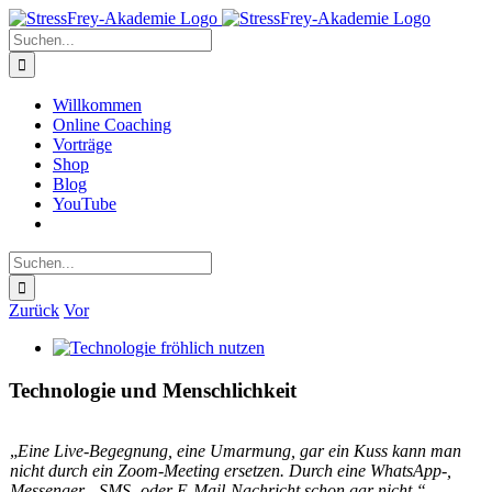
Zum
Inhalt
Suche
springen
nach:
Willkommen
Online Coaching
Vorträge
Shop
Blog
YouTube
Suche
nach:
Zurück
Vor
Zeige
grösseres
Bild
Technologie und Menschlichkeit
„
Eine Live-Begegnung, eine Umarmung, gar ein Kuss kann man
nicht durch ein Zoom-Meeting ersetzen. Durch eine WhatsApp-,
Messenger-, SMS- oder E-Mail-Nachricht schon gar nicht.“