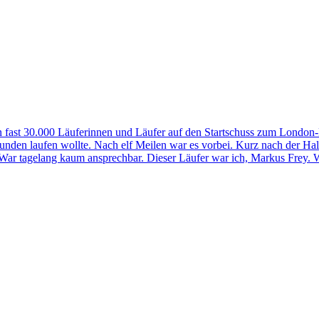
 fast 30.000 Läuferinnen und Läufer auf den Startschuss zum London-M
0 Stunden laufen wollte. Nach elf Meilen war es vorbei. Kurz nach der H
. War tagelang kaum ansprechbar. Dieser Läufer war ich, Markus Frey.
W