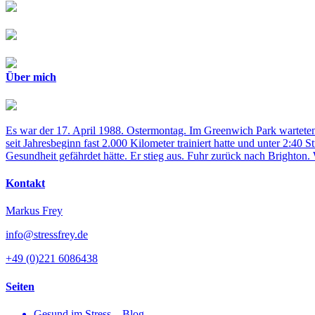
Über mich
Es war der 17. April 1988. Ostermontag. Im Greenwich Park warteten
seit Jahresbeginn fast 2.000 Kilometer trainiert hatte und unter 2:4
Gesundheit gefährdet hätte. Er stieg aus. Fuhr zurück nach Brighton
Kontakt
Markus Frey
info@stressfrey.de
+49 (0)221 6086438
Seiten
Gesund im Stress – Blog