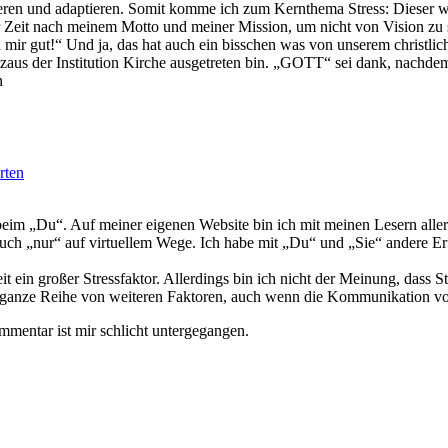
ren und adaptieren. Somit komme ich zum Kernthema Stress: Dieser wir
r Zeit nach meinem Motto und meiner Mission, um nicht von Vision zu 
h mir gut!“ Und ja, das hat auch ein bisschen was von unserem christl
aus der Institution Kirche ausgetreten bin. „GOTT“ sei dank, nachdem
n
rten
l beim „Du“. Auf meiner eigenen Website bin ich mit meinen Lesern alle
 auch „nur“ auf virtuellem Wege. Ich habe mit „Du“ und „Sie“ andere Er
 ein großer Stressfaktor. Allerdings bin ich nicht der Meinung, dass St
 ganze Reihe von weiteren Faktoren, auch wenn die Kommunikation von 
mmentar ist mir schlicht untergegangen.