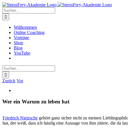
Zum
Inhalt
Suche
springen
nach:
Willkommen
Online Coaching
Vorträge
Shop
Blog
YouTube
Suche
nach:
Zurück
Vor
Zeige
grösseres
Bild
Wer ein Warum zu leben hat
Friedrich Nietzsche
gehört ganz sicher nicht zu meinen Lieblingsphilo
hat, der weiß, dass ich häufig eine Aussage von ihm zitiere, die da laut