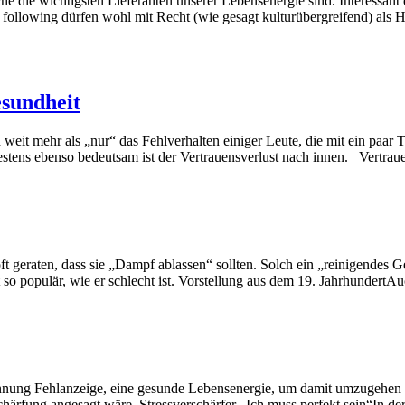
che die wichtigsten Lieferanten unserer Lebensenergie sind. Interessan
n following dürfen wohl mit Recht (wie gesagt kulturübergreifend) als
esundheit
weit mehr als „nur“ das Fehlverhalten einiger Leute, die mit ein paar 
stens ebenso bedeutsam ist der Vertrauensverlust nach innen. Vertra
t geraten, dass sie „Dampf ablassen“ sollten. Solch ein „reinigendes 
ist so populär, wie er schlecht ist. Vorstellung aus dem 19. Jahrhundert
tspannung Fehlanzeige, eine gesunde Lebensenergie, um damit umzugehe
härfung angesagt wäre. Stressverschärfer „Ich muss perfekt sein“In de