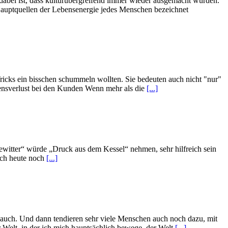
t dabei ist, dass kulturübergreifend immer wieder ausgemacht wurden.
 Hauptquellen der Lebensenergie jedes Menschen bezeichnet
Tricks ein bisschen schummeln wollten. Sie bedeuten auch nicht "nur"
uensverlust bei den Kunden Wenn mehr als die
[...]
Gewitter“ würde „Druck aus dem Kessel“ nehmen, sehr hilfreich sein
Auch heute noch
[...]
n auch. Und dann tendieren sehr viele Menschen auch noch dazu, mit
r Welt, in der ich mich hauptsächlich bewege, der Welt
[...]