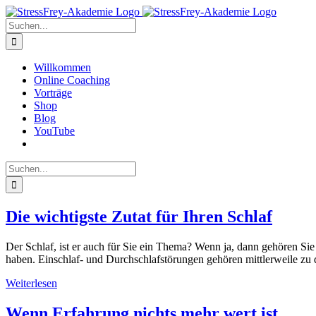
Zum
Inhalt
Suche
springen
nach:
Willkommen
Online Coaching
Vorträge
Shop
Blog
YouTube
Suche
nach:
Die wichtigste Zutat für Ihren Schlaf
Der Schlaf, ist er auch für Sie ein Thema? Wenn ja, dann gehören S
haben. Einschlaf- und Durchschlafstörungen gehören mittlerweile zu
Weiterlesen
Wenn Erfahrung nichts mehr wert ist…