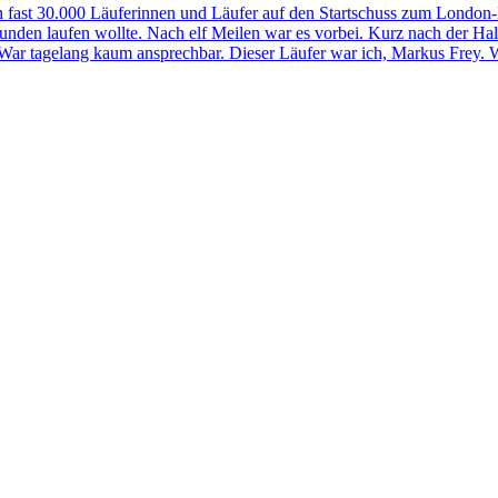
 fast 30.000 Läuferinnen und Läufer auf den Startschuss zum London-M
0 Stunden laufen wollte. Nach elf Meilen war es vorbei. Kurz nach der H
. War tagelang kaum ansprechbar. Dieser Läufer war ich, Markus Frey.
W