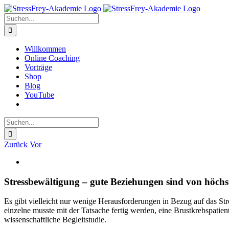
Zum
Inhalt
Suche
springen
nach:
Willkommen
Online Coaching
Vorträge
Shop
Blog
YouTube
Suche
nach:
Zurück
Vor
Zeige
grösseres
Bild
Stressbewältigung – gute Beziehungen sind von höch
Es gibt vielleicht nur wenige Herausforderungen in Bezug auf das Str
einzelne musste mit der Tatsache fertig werden, eine Brustkrebspatie
wissenschaftliche Begleitstudie.