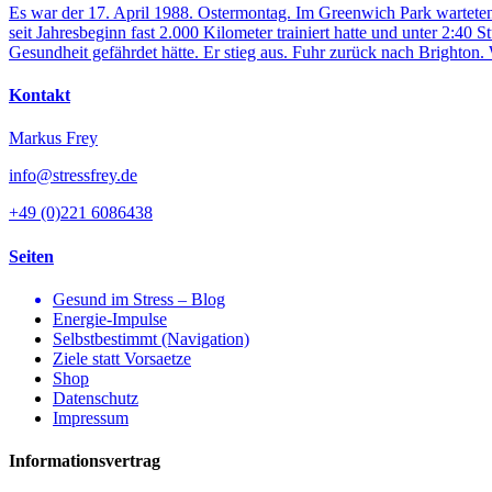
Es war der 17. April 1988. Ostermontag. Im Greenwich Park warteten
seit Jahresbeginn fast 2.000 Kilometer trainiert hatte und unter 2:4
Gesundheit gefährdet hätte. Er stieg aus. Fuhr zurück nach Brighton
Kontakt
Markus Frey
info@stressfrey.de
+49 (0)221 6086438
Seiten
Gesund im Stress – Blog
Energie-Impulse
Selbstbestimmt (Navigation)
Ziele statt Vorsaetze
Shop
Datenschutz
Impressum
Informationsvertrag