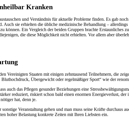
 unheilbar Kranken
austauschen und Verständnis für aktuelle Probleme finden. Es gab noch
d. Auch sie erhielten die übliche medizinische Behandlung – allerdings
u können. Ein Vergleich der beiden Gruppen brachte Erstaunliches zu
ejenigen, die diese Möglichkeit nicht erhielten. Vor allem aber überl
artung
en Vereinigten Staaten mit einigen zehntausend Teilnehmern, die zeige
 Bluthochdruck, Übergewicht oder regelmäßiger Sport“ wie der renommi
dass auch das Pflegen gesunder Beziehungen eine Stressbewältigungsma
rker reduziert, riskiert schon bald einen enormen Energieverlust, de
 nötiger hat, denn je.
r sonstige Veranstaltung gehen und man muss seine Kräfte durchaus au
ten hoher Belastung konkrete Zeiten mit Ihren Liebsten ein.