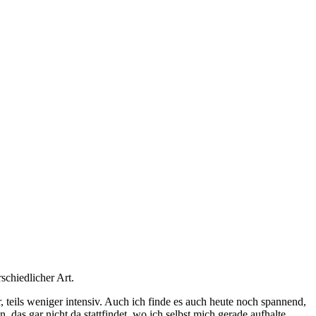
rschiedlicher Art.
, teils weniger intensiv. Auch ich finde es auch heute noch spannend,
 das gar nicht da stattfindet, wo ich selbst mich gerade aufhalte.