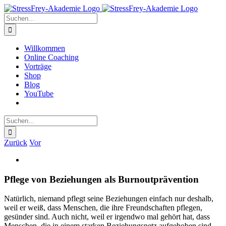
Zum
Inhalt
Suche
springen
nach:
Willkommen
Online Coaching
Vorträge
Shop
Blog
YouTube
Suche
nach:
Zurück
Vor
Zeige
grösseres
Bild
Pflege von Beziehungen als Burnoutprävention
Natürlich, niemand pflegt seine Beziehungen einfach nur deshalb,
weil er weiß, dass Menschen, die ihre Freundschaften pflegen,
gesünder sind. Auch nicht, weil er irgendwo mal gehört hat, dass
Menschen, die in einem starken Beziehungsnetz aufgehoben sind,