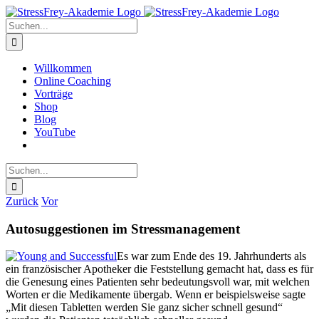
Zum
Inhalt
Suche
springen
nach:
Willkommen
Online Coaching
Vorträge
Shop
Blog
YouTube
Suche
nach:
Zurück
Vor
Autosuggestionen im Stressmanagement
Es war zum Ende des 19. Jahrhunderts als
ein französischer Apotheker die Feststellung gemacht hat, dass es für
die Genesung eines Patienten sehr bedeutungsvoll war, mit welchen
Worten er die Medikamente übergab. Wenn er beispielsweise sagte
„Mit diesen Tabletten werden Sie ganz sicher schnell gesund“