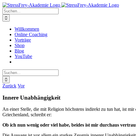
Zum
Inhalt
Suche
springen
nach:
Willkommen
Online Coaching
Vorträge
Shop
Blog
YouTube
Suche
nach:
Zurück
Vor
Innere Unabhängigkeit
An einer Stelle, die mit Religion höchstens indirekt zu tun hat, ist mi
Griechenland, schreibt er:
Ob ich nun wenig oder viel habe, beides ist mir durchaus vertra
Die Aussage ist vor allem ein starkes Zeugnis innerer Unabhängigkeit. 