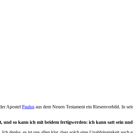
r der Apostel
Paulus
aus dem Neuen Testament ein Riesenvorbild. In sei
ut, und so kann ich mit beidem fertigwerden: ich kann satt sein u
Ich denke, es ist uns allen klar, dass solch eine Unabhängigkeit auch ei