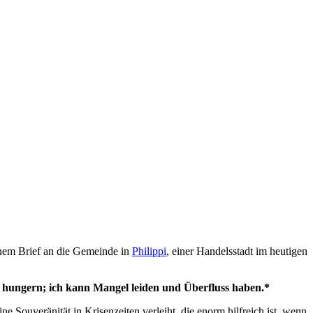
nem Brief an die Gemeinde in
Philippi
, einer Handelsstadt im heutigen
nd hungern; ich kann Mangel leiden und Überfluss haben.*
ne Souveränität in Krisenzeiten verleiht, die enorm hilfreich ist, wenn