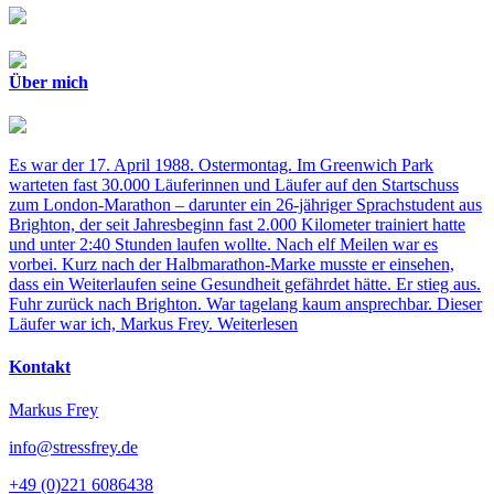
Über mich
Es war der 17. April 1988. Ostermontag. Im Greenwich Park
warteten fast 30.000 Läuferinnen und Läufer auf den Startschuss
zum London-Marathon – darunter ein 26-jähriger Sprachstudent aus
Brighton, der seit Jahresbeginn fast 2.000 Kilometer trainiert hatte
und unter 2:40 Stunden laufen wollte. Nach elf Meilen war es
vorbei. Kurz nach der Halbmarathon-Marke musste er einsehen,
dass ein Weiterlaufen seine Gesundheit gefährdet hätte. Er stieg aus.
Fuhr zurück nach Brighton. War tagelang kaum ansprechbar. Dieser
Läufer war ich, Markus Frey.
Weiterlesen
Kontakt
Markus Frey
info@stressfrey.de
+49 (0)221 6086438