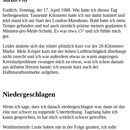
Markus Frey
Endlich, Sonntag, der 17. April 1988. Wie hatte ich diesen Tag
herbeigesehnt. Tausende Kilometer hatte ich nur dafür trainiert und
jetzt stand ich am Start des London-Marathons. Bald hatte ich mein
Tempo gefunden und traf auch ziemlich präzise meinen geplanten 6
Minuten-pro-Meile-Schnitt. Es war etwa 15° und ich fühlte mich
gut.
Leider änderte sich das relativ plötzlich kurz vor der 20-Kilometer-
Marke. Mein Körper kam mit der hohen Luftfeuchtigkeit überhaupt
nicht zurecht und ich war außerdem etwas zu warm angezogen.
Kreislaufprobleme zwangen mich zu etwas, was ich schon damals
aus tiefstem Herzen hasste: ich musste kurz nach der
Halbmarathonmarke aufgeben.
Niedergeschlagen
Wenn ich sage, dass ich danach niedergeschlagen war, dann ist das
eine nur schwer zu toppende Untertreibung. Tagelang habe ich
kaum gesprochen, es hat mich wirklich schwer getroffen.
Wohlmeinende Leute haben mir in der Folge geraten, ich solle