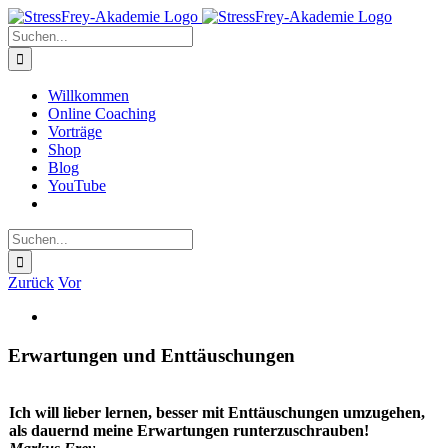
Zum
Inhalt
Suche
springen
nach:
Willkommen
Online Coaching
Vorträge
Shop
Blog
YouTube
Suche
nach:
Zurück
Vor
Zeige
grösseres
Bild
Erwartungen und Enttäuschungen
Ich will lieber lernen, besser mit Enttäuschungen umzugehen,
als dauernd meine Erwartungen runterzuschrauben!