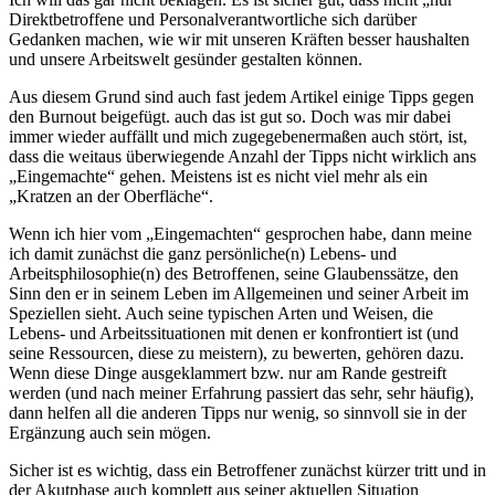
Direktbetroffene und Personalverantwortliche sich darüber
Gedanken machen, wie wir mit unseren Kräften besser haushalten
und unsere Arbeitswelt gesünder gestalten können.
Aus diesem Grund sind auch fast jedem Artikel einige Tipps gegen
den Burnout beigefügt. auch das ist gut so. Doch was mir dabei
immer wieder auffällt und mich zugegebenermaßen auch stört, ist,
dass die weitaus überwiegende Anzahl der Tipps nicht wirklich ans
„Eingemachte“ gehen. Meistens ist es nicht viel mehr als ein
„Kratzen an der Oberfläche“.
Wenn ich hier vom „Eingemachten“ gesprochen habe, dann meine
ich damit zunächst die ganz persönliche(n) Lebens- und
Arbeitsphilosophie(n) des Betroffenen, seine Glaubenssätze, den
Sinn den er in seinem Leben im Allgemeinen und seiner Arbeit im
Speziellen sieht. Auch seine typischen Arten und Weisen, die
Lebens- und Arbeitssituationen mit denen er konfrontiert ist (und
seine Ressourcen, diese zu meistern), zu bewerten, gehören dazu.
Wenn diese Dinge ausgeklammert bzw. nur am Rande gestreift
werden (und nach meiner Erfahrung passiert das sehr, sehr häufig),
dann helfen all die anderen Tipps nur wenig, so sinnvoll sie in der
Ergänzung auch sein mögen.
Sicher ist es wichtig, dass ein Betroffener zunächst kürzer tritt und in
der Akutphase auch komplett aus seiner aktuellen Situation