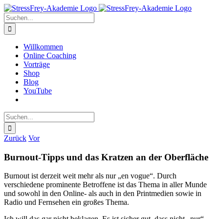
Zum
Inhalt
Suche
springen
nach:
Willkommen
Online Coaching
Vorträge
Shop
Blog
YouTube
Suche
nach:
Zurück
Vor
Burnout-Tipps und das Kratzen an der Oberfläche
Burnout ist derzeit weit mehr als nur „en vogue“. Durch
verschiedene prominente Betroffene ist das Thema in aller Munde
und sowohl in den Online- als auch in den Printmedien sowie in
Radio und Fernsehen ein großes Thema.
Ich will das gar nicht beklagen. Es ist sicher gut, dass nicht „nur“