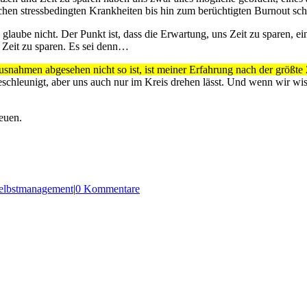
hen stressbedingten Krankheiten bis hin zum berüchtigten Burnout sch
ube nicht. Der Punkt ist, dass die Erwartung, uns Zeit zu sparen, eine f
n Zeit zu sparen. Es sei denn…
ahmen abgesehen nicht so ist, ist meiner Erfahrung nach der größte Z
beschleunigt, aber uns auch nur im Kreis drehen lässt. Und wenn wir 
euen.
elbstmanagement
|
0 Kommentare