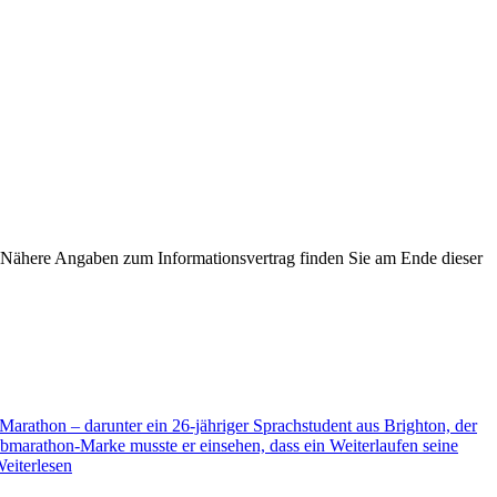
ähere Angaben zum Informationsvertrag finden Sie am Ende dieser
arathon – darunter ein 26-jähriger Sprachstudent aus Brighton, der
albmarathon-Marke musste er einsehen, dass ein Weiterlaufen seine
eiterlesen