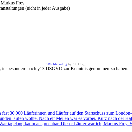
n Markus Frey
anstaltungen (nicht in jeder Ausgabe)
SMS Marketing
by KlickTipp
, insbesondere nach §13 DSGVO zur Kenntnis genommen zu haben. N
 fast 30.000 Läuferinnen und Läufer auf den Startschuss zum London-M
0 Stunden laufen wollte. Nach elf Meilen war es vorbei. Kurz nach der H
. War tagelang kaum ansprechbar. Dieser Läufer war ich, Markus Frey.
W