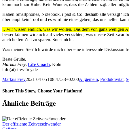
kaum noch zur Ruhe. Kein Wunder, dass die Zahlen bzgl. aller möglic
Haben Smartphones, Notebook, i-pad & Co. deshalb alle versagt? Ich gla
überhaupt kein Tool und es wird nie eines geben, das uns helfen kan
…wir wissen endlich, was wir wollen. Das dem von ganz wenigen Ausn
besser können wir auch auf vieles verzichten, was unsere Zeit zwar 
auch helfen Zeit zu sparen. Sonst nicht.
Was meinen Sie? Ich würde mich über eine interessante Diskussion fr
Beste Grüße,
Markus Frey
,
Life-Coach
, Köln
info(at)stressfrey.de
Markus Frey
2021-04-05T08:47:33+02:00
Allgemein
,
Produktivität
,
S
Share This Story, Choose Your Platform!
Ähnliche Beiträge
Der effiziente Zeitverschwender