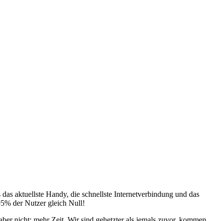
s das aktuellste Handy, die schnellste Internetverbindung und das
95% der Nutzer gleich Null!
 aber nicht: mehr Zeit. Wir sind gehetzter als jemals zuvor, kommen