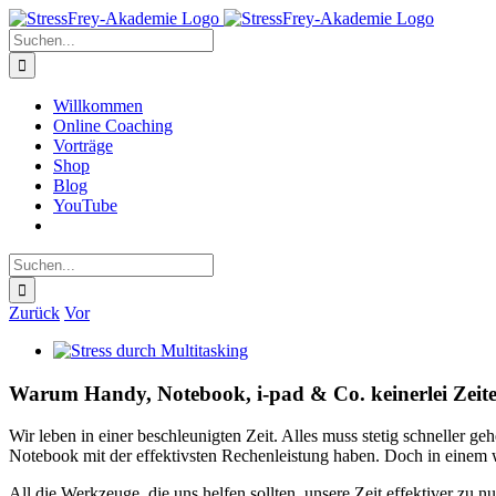
Zum
Inhalt
Suche
springen
nach:
Willkommen
Online Coaching
Vorträge
Shop
Blog
YouTube
Suche
nach:
Zurück
Vor
Zeige
grösseres
Bild
Warum Handy, Notebook, i-pad & Co. keinerlei Zeite
Wir leben in einer beschleunigten Zeit. Alles muss stetig schneller ge
Notebook mit der effektivsten Rechenleistung haben. Doch in einem w
All die Werkzeuge, die uns helfen sollten, unsere Zeit effektiver zu 