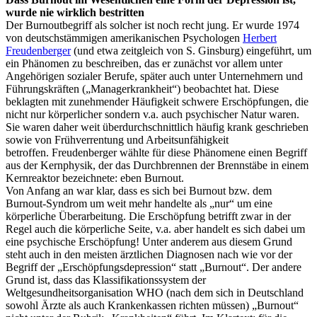
wurde nie wirklich bestritten
Der Burnoutbegriff als solcher ist noch recht jung. Er wurde 1974
von deutschstämmigen amerikanischen Psychologen
Herbert
Freudenberger
(und etwa zeitgleich von S. Ginsburg) eingeführt, um
ein Phänomen zu beschreiben, das er zunächst vor allem unter
Angehörigen sozialer Berufe, später auch unter Unternehmern und
Führungskräften („Managerkrankheit“) beobachtet hat. Diese
beklagten mit zunehmender Häufigkeit schwere Erschöpfungen, die
nicht nur körperlicher sondern v.a. auch psychischer Natur waren.
Sie waren daher weit überdurchschnittlich häufig krank geschrieben
sowie von Frühverrentung und Arbeitsunfähigkeit
betroffen. Freudenberger wählte für diese Phänomene einen Begriff
aus der Kernphysik, der das Durchbrennen der Brennstäbe in einem
Kernreaktor bezeichnete: eben Burnout.
Von Anfang an war klar, dass es sich bei Burnout bzw. dem
Burnout-Syndrom um weit mehr handelte als „nur“ um eine
körperliche Überarbeitung. Die Erschöpfung betrifft zwar in der
Regel auch die körperliche Seite, v.a. aber handelt es sich dabei um
eine psychische Erschöpfung! Unter anderem aus diesem Grund
steht auch in den meisten ärztlichen Diagnosen nach wie vor der
Begriff der „Erschöpfungsdepression“ statt „Burnout“. Der andere
Grund ist, dass das Klassifikationssystem der
Weltgesundheitsorganisation WHO (nach dem sich in Deutschland
sowohl Ärzte als auch Krankenkassen richten müssen) „Burnout“