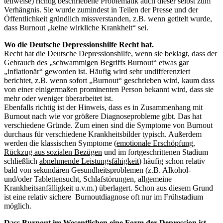
teilweise) richtig beschriebene Problematik auch dieser selbst zum
Verhängnis. Sie wurde zumindest in Teilen der Presse und der
Öffentlichkeit gründlich missverstanden, z.B. wenn getitelt wurde,
dass Burnout „keine wirkliche Krankheit“ sei.
Wo die Deutsche Depressionshilfe Recht hat.
Recht hat die Deutsche Depressionshilfe, wenn sie beklagt, dass der
Gebrauch des „schwammigen Begriffs Burnout“ etwas gar
„inflationär“ geworden ist. Häufig wird sehr undifferenziert
berichtet, z.B. wenn sofort „Burnout“ geschrieben wird, kaum dass
von einer einigermaßen prominenten Person bekannt wird, dass sie
mehr oder weniger überarbeitet ist.
Ebenfalls richtig ist der Hinweis, dass es in Zusammenhang mit
Burnout nach wie vor größere Diagnoseprobleme gibt. Das hat
verschiedene Gründe. Zum einen sind die Symptome von Burnout
durchaus für verschiedene Krankheitsbilder typisch. Außerdem
werden die klassischen Symptome (
emotionale Erschöpfung
,
Rückzug aus sozialen Bezügen
und im fortgeschrittenen Stadium
schließlich
abnehmende Leistungsfähigkeit
) häufig schon relativ
bald von sekundären Gesundheitsproblemen (z.B. Alkohol-
und/oder Tablettensucht, Schlafstörungen, allgemeine
Krankheitsanfälligkeit u.v.m.) überlagert. Schon aus diesem Grund
ist eine relativ sichere Burnoutdiagnose oft nur im Frühstadium
möglich.
Dass Burnout im Wesentlichen eine Form der Depression ist,