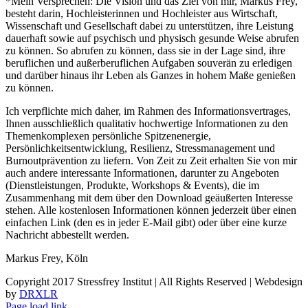
*Mein Versprechen: Die Vision und das Ziel von mir, Markus Frey,
besteht darin, Hochleisterinnen und Hochleister aus Wirtschaft,
Wissenschaft und Gesellschaft dabei zu unterstützen, ihre Leistung
dauerhaft sowie auf psychisch und physisch gesunde Weise abrufen
zu können. So abrufen zu können, dass sie in der Lage sind, ihre
beruflichen und außerberuflichen Aufgaben souverän zu erledigen
und darüber hinaus ihr Leben als Ganzes in hohem Maße genießen
zu können.
Ich verpflichte mich daher, im Rahmen des Informationsvertrages,
Ihnen ausschließlich qualitativ hochwertige Informationen zu den
Themenkomplexen persönliche Spitzenenergie,
Persönlichkeitsentwicklung, Resilienz, Stressmanagement und
Burnoutprävention zu liefern. Von Zeit zu Zeit erhalten Sie von mir
auch andere interessante Informationen, darunter zu Angeboten
(Dienstleistungen, Produkte, Workshops & Events), die im
Zusammenhang mit dem über den Download geäußerten Interesse
stehen. Alle kostenlosen Informationen können jederzeit über einen
einfachen Link (den es in jeder E-Mail gibt) oder über eine kurze
Nachricht abbestellt werden.
Markus Frey, Köln
Copyright 2017 Stressfrey Institut | All Rights Reserved | Webdesign
by
DRXLR
Page load link