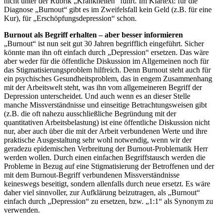
nicht unter der Rubrik „Krankheiten“ führt. Im Klartext: für die
Diagnose „Burnout“ gibt es im Zweifelsfall kein Geld (z.B. für eine
Kur), für „Erschöpfungsdepression“ schon.
Burnout als Begriff erhalten – aber besser informieren
„Burnout“ ist nun seit gut 30 Jahren begrifflich eingeführt. Sicher
könnte man ihn oft einfach durch „Depression“ ersetzen. Das wäre
aber weder für die öffentliche Diskussion im Allgemeinen noch für
das Stigmatisierungsproblem hilfreich. Denn Burnout steht auch für
ein psychisches Gesundheitsproblem, das in engem Zusammenhang
mit der Arbeitswelt steht, was ihn vom allgemeineren Begriff der
Depression unterscheidet. Und auch wenn es an dieser Stelle
manche Missverständnisse und einseitige Betrachtungsweisen gibt
(z.B. die oft nahezu ausschließliche Begründung mit der
quantitativen Arbeitsbelastung) ist eine öffentliche Diskussion nicht
nur, aber auch über die mit der Arbeit verbundenen Werte und ihre
praktische Ausgestaltung sehr wohl notwendig, wenn wir der
geradezu epidemischen Verbreitung der Burnout-Problematik Herr
werden wollen. Durch einen einfachen Begriffstausch werden die
Probleme in Bezug auf eine Stigmatisierung der Betroffenen und der
mit dem Burnout-Begriff verbundenen Missverständnisse
keineswegs beseitigt, sondern allenfalls durch neue ersetzt. Es wäre
daher viel sinnvoller, zur Aufklärung beizutragen, als „Burnout“
einfach durch „Depression“ zu ersetzen, bzw. „1:1“ als Synonym zu
verwenden.