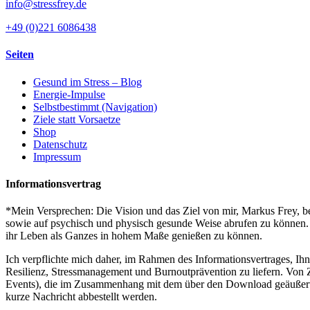
info@stressfrey.de
+49 (0)221 6086438
Seiten
Gesund im Stress – Blog
Energie-Impulse
Selbstbestimmt (Navigation)
Ziele statt Vorsaetze
Shop
Datenschutz
Impressum
Informationsvertrag
*Mein Versprechen: Die Vision und das Ziel von mir, Markus Frey, bes
sowie auf psychisch und physisch gesunde Weise abrufen zu können. S
ihr Leben als Ganzes in hohem Maße genießen zu können.
Ich verpflichte mich daher, im Rahmen des Informationsvertrages, Ih
Resilienz, Stressmanagement und Burnoutprävention zu liefern. Von Z
Events), die im Zusammenhang mit dem über den Download geäußerten I
kurze Nachricht abbestellt werden.