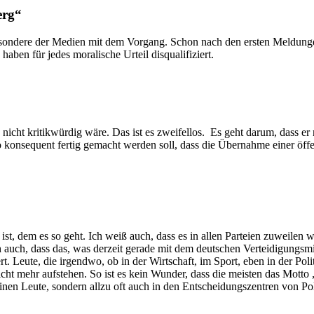
erg“
besondere der Medien mit dem Vorgang. Schon nach den ersten Meldung
aben für jedes moralische Urteil disqualifiziert.
nicht kritikwürdig wäre. Das ist es zweifellos. Es geht darum, dass e
o konsequent fertig gemacht werden soll, dass die Übernahme einer öff
ist, dem es so geht. Ich weiß auch, dass es in allen Parteien zuweilen
auch, dass das, was derzeit gerade mit dem deutschen Verteidigungsmin
. Leute, die irgendwo, ob in der Wirtschaft, im Sport, eben in der Polit
t nicht mehr aufstehen. So ist es kein Wunder, dass die meisten das Mot
inen Leute, sondern allzu oft auch in den Entscheidungszentren von Pol