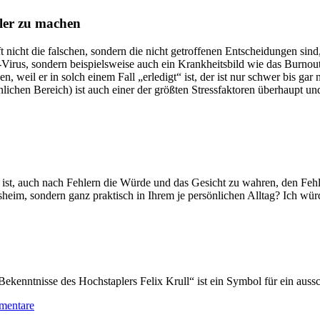
hler zu machen
ft nicht die falschen, sondern die nicht getroffenen Entscheidungen sind
rus, sondern beispielsweise auch ein Krankheitsbild wie das Burnout-S
hen, weil er in solch einem Fall „erledigt“ ist, der ist nur schwer bis g
ichen Bereich) ist auch einer der größten Stressfaktoren überhaupt u
h ist, auch nach Fehlern die Würde und das Gesicht zu wahren, den Fe
im, sondern ganz praktisch in Ihrem je persönlichen Alltag? Ich wür
enntnisse des Hochstaplers Felix Krull“ ist ein Symbol für ein aussc
mentare