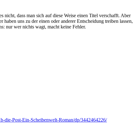
s nicht, dass man sich auf diese Weise einen Titel verschafft. Aber
r haben uns zu der einen oder anderer Entscheidung treiben lassen,
ns: nur wer nichts wagt, macht keine Fehler.
b-die-Post-Ein-Scheibenwelt-Roman/dp/3442464226/