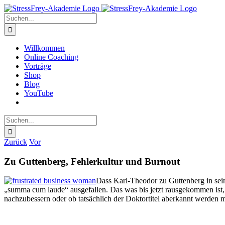
Zum
Inhalt
Suche
springen
nach:
Willkommen
Online Coaching
Vorträge
Shop
Blog
YouTube
Suche
nach:
Zurück
Vor
Zu Guttenberg, Fehlerkultur und Burnout
Dass Karl-Theodor zu Guttenberg in sein
„summa cum laude“ ausgefallen. Das was bis jetzt rausgekommen ist, 
nachzubessern oder ob tatsächlich der Doktortitel aberkannt werden 