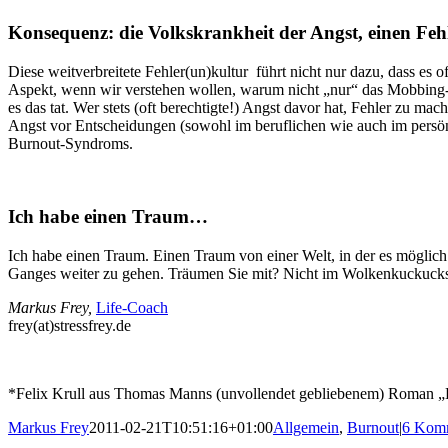
Konsequenz: die Volkskrankheit der Angst, einen Fe
Diese weitverbreitete Fehler(un)kultur führt nicht nur dazu, dass es o
Aspekt, wenn wir verstehen wollen, warum nicht „nur“ das Mobbing-Vi
es das tat. Wer stets (oft berechtigte!) Angst davor hat, Fehler zu mac
Angst vor Entscheidungen (sowohl im beruflichen wie auch im persönl
Burnout-Syndroms.
Ich habe einen Traum…
Ich habe einen Traum. Einen Traum von einer Welt, in der es möglic
Ganges weiter zu gehen. Träumen Sie mit? Nicht im Wolkenkuckuckshe
Markus Frey,
Life-Coach
frey(at)stressfrey.de
*Felix Krull aus Thomas Manns (unvollendet gebliebenem) Roman „Bek
Markus Frey
2011-02-21T10:51:16+01:00
Allgemein
,
Burnout
|
6 Kom