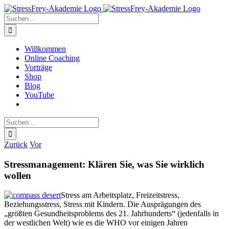
Zum
Inhalt
Suche
springen
nach:
Willkommen
Online Coaching
Vorträge
Shop
Blog
YouTube
Suche
nach:
Zurück
Vor
Stressmanagement: Klären Sie, was Sie wirklich
wollen
Stress am Arbeitsplatz, Freizeitstress,
Beziehungsstress, Stress mit Kindern. Die Ausprägungen des
„größten Gesundheitsproblems des 21. Jahrhunderts“ (jedenfalls in
der westlichen Welt) wie es die WHO vor einigen Jahren