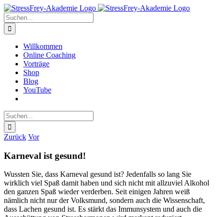
Zum
Inhalt
Suche
springen
nach:
Willkommen
Online Coaching
Vorträge
Shop
Blog
YouTube
Suche
nach:
Zurück
Vor
Karneval ist gesund!
Wussten Sie, dass Karneval gesund ist? Jedenfalls so lang Sie
wirklich viel Spaß damit haben und sich nicht mit allzuviel Alkohol
den ganzen Spaß wieder verderben. Seit einigen Jahren weiß
nämlich nicht nur der Volksmund, sondern auch die Wissenschaft,
dass Lachen gesund ist. Es stärkt das Immunsystem und auch die