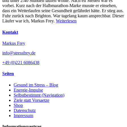
und unter 2:40 Stunden laufen wollte. Nach elf Meilen war es
vorbei. Kurz nach der Halbmarathon-Marke musste er einsehen,
dass ein Weiterlaufen seine Gesundheit gefährdet hätte. Er stieg aus.
Fuhr zurück nach Brighton. War tagelang kaum ansprechbar. Dieser
Läufer war ich, Markus Frey.
Weiterlesen
Kontakt
Markus Frey
info@stressfrey.de
+49 (0)221 6086438
Seiten
Gesund im Stress – Blog
Energie-Impulse
Selbstbestimmt (Navigation)
Ziele statt Vorsaetze
Shop
Datenschutz
Impressum
Informationsvertrag