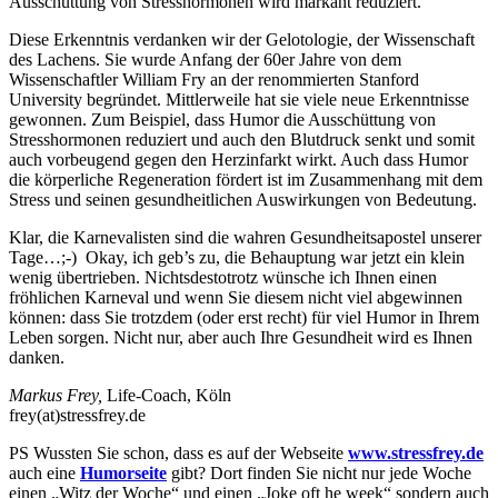
Ausschüttung von Stresshormonen wird markant reduziert.
Diese Erkenntnis verdanken wir der Gelotologie, der Wissenschaft
des Lachens. Sie wurde Anfang der 60er Jahre von dem
Wissenschaftler William Fry an der renommierten Stanford
University begründet. Mittlerweile hat sie viele neue Erkenntnisse
gewonnen. Zum Beispiel, dass Humor die Ausschüttung von
Stresshormonen reduziert und auch den Blutdruck senkt und somit
auch vorbeugend gegen den Herzinfarkt wirkt. Auch dass Humor
die körperliche Regeneration fördert ist im Zusammenhang mit dem
Stress und seinen gesundheitlichen Auswirkungen von Bedeutung.
Klar, die Karnevalisten sind die wahren Gesundheitsapostel unserer
Tage…;-) Okay, ich geb’s zu, die Behauptung war jetzt ein klein
wenig übertrieben. Nichtsdestotrotz wünsche ich Ihnen einen
fröhlichen Karneval und wenn Sie diesem nicht viel abgewinnen
können: dass Sie trotzdem (oder erst recht) für viel Humor in Ihrem
Leben sorgen. Nicht nur, aber auch Ihre Gesundheit wird es Ihnen
danken.
Markus Frey,
Life-Coach, Köln
frey(at)stressfrey.de
PS Wussten Sie schon, dass es auf der Webseite
www.stressfrey.de
auch eine
Humorseite
gibt? Dort finden Sie nicht nur jede Woche
einen „Witz der Woche“ und einen „Joke oft he week“ sondern auch