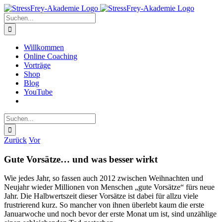
Zum
Inhalt
Suche
springen
nach:
Willkommen
Online Coaching
Vorträge
Shop
Blog
YouTube
Suche
nach:
Zurück
Vor
Gute Vorsätze… und was besser wirkt
Wie jedes Jahr, so fassen auch 2012 zwischen Weihnachten und
Neujahr wieder Millionen von Menschen „gute Vorsätze“ fürs neue
Jahr. Die Halbwertszeit dieser Vorsätze ist dabei für allzu viele
frustrierend kurz. So mancher von ihnen überlebt kaum die erste
Januarwoche und noch bevor der erste Monat um ist, sind unzählige