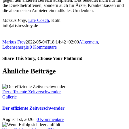
gegen den anderen Bereich ausspielen. Das bedeutet nicht nur für
die Direktbetroffenen, sondern auch für Ärzte, Krankenkassen und
die allermeisten Anbieter ein radikales Umdenken.
Markus Frey
,
Life-Coach
, Köln
info(at)stressfrey.de
Markus Frey
2022-05-04T18:14:42+02:00
Allgemein
,
Lebensenergie
|
0 Kommentare
Share This Story, Choose Your Platform!
Ähnliche Beiträge
Der effiziente Zeitverschwender
Gallerie
Der effiziente Zeitverschwender
August 1st, 2026
|
0 Kommentare