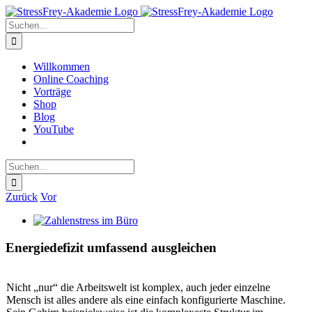
Zum
Inhalt
Suche
springen
nach:
Willkommen
Online Coaching
Vorträge
Shop
Blog
YouTube
Suche
nach:
Zurück
Vor
Zeige
grösseres
Bild
Energiedefizit umfassend ausgleichen
Nicht „nur“ die Arbeitswelt ist komplex, auch jeder einzelne
Mensch ist alles andere als eine einfach konfigurierte Maschine.