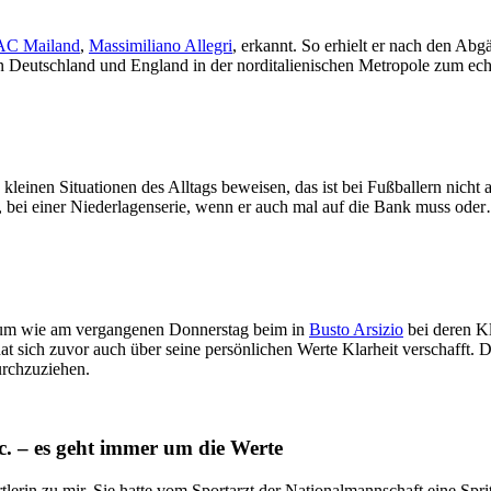
AC Mailand
,
Massimiliano Allegri
, erkannt. So erhielt er nach den Ab
 in Deutschland und England in der norditalienischen Metropole zum ech
kleinen Situationen des Alltags beweisen, das ist bei Fußballern nicht
, bei einer Niederlagenserie, wenn er auch mal auf die Bank muss ode
raum wie am vergangenen Donnerstag beim in
Busto Arsizio
bei deren Kl
hat sich zuvor auch über seine persönlichen Werte Klarheit verschafft. 
urchzuziehen.
. – es geht immer um die Werte
ortlerin zu mir. Sie hatte vom Sportarzt der Nationalmannschaft eine S