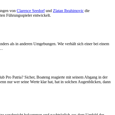
gängen von
Clarence Seedorf
und
Zlatan Ibrahimovic
die
ten Führungsspieler entwickelt.
 anders als in anderen Umgebungen. Wie verhält sich einer bei einem
r…
ub Pro Patria? Sicher, Boateng reagierte mit seinem Abgang in der
Denn nur wer seine Werte klar hat, hat in solchen Augenblicken, dann
pritze verabreicht bekommen und nachträglich aus dem Umfeld der