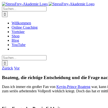
Zum
Inhalt
Suche
springen
nach:
Willkommen
Online Coaching
Vorträge
Shop
Blog
YouTube
Suche
nach:
Zurück
Vor
Boateng, die richtige Entscheidung und die Frage na
Dass ich immer ein großer Fan von
Kevin-Prince Boateng
war, kann i
zum seriös arbeitenden Vollprofi wirklich kriegt. Doch das hat er mitt