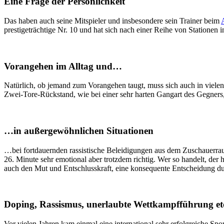
Eine Frage der Persönlichkeit
Das haben auch seine Mitspieler und insbesondere sein Trainer beim
prestigeträchtige Nr. 10 und hat sich nach einer Reihe von Stationen
Vorangehen im Alltag und…
Natürlich, ob jemand zum Vorangehen taugt, muss sich auch in vielen 
Zwei-Tore-Rückstand, wie bei einer sehr harten Gangart des Gegners
…in außergewöhnlichen Situationen
…bei fortdauernden rassistische Beleidigungen aus dem Zuschauer
26. Minute sehr emotional aber trotzdem richtig. Wer so handelt, der 
auch den Mut und Entschlusskraft, eine konsequente Entscheidung d
Doping, Rassismus, unerlaubte Wettkampfführung etc
Vor vielen Jahren kam einmal eine international sehr erfolgreiche Sp