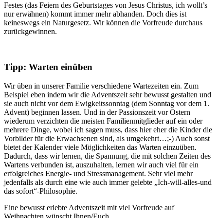
Festes (das Feiern des Geburtstages von Jesus Christus, ich wollt’s
nur erwähnen) kommt immer mehr abhanden. Doch dies ist
keineswegs ein Naturgesetz. Wir können die Vorfreude durchaus
zurückgewinnen.
Tipp: Warten einüben
Wir üben in unserer Familie verschiedene Wartezeiten ein. Zum
Beispiel eben indem wir die Adventszeit sehr bewusst gestalten und
sie auch nicht vor dem Ewigkeitssonntag (dem Sonntag vor dem 1.
Advent) beginnen lassen. Und in der Passionszeit vor Ostern
wiederum verzichten die meisten Familienmitglieder auf ein oder
mehrere Dinge, wobei ich sagen muss, dass hier eher die Kinder die
Vorbilder für die Erwachsenen sind, als umgekehrt…;-) Auch sonst
bietet der Kalender viele Möglichkeiten das Warten einzuüben.
Dadurch, dass wir lernen, die Spannung, die mit solchen Zeiten des
Wartens verbunden ist, auszuhalten, lernen wir auch viel für ein
erfolgreiches Energie- und Stressmanagement. Sehr viel mehr
jedenfalls als durch eine wie auch immer gelebte „Ich-will-alles-und
das sofort“-Philosophie.
Eine bewusst erlebte Adventszeit mit viel Vorfreude auf
Weihnachten wünscht Ihnen/Euch,