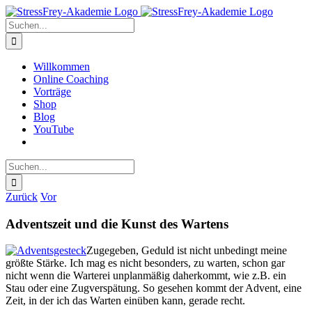
Zum
Inhalt
Suche
springen
nach:
Willkommen
Online Coaching
Vorträge
Shop
Blog
YouTube
Suche
nach:
Zurück
Vor
Adventszeit und die Kunst des Wartens
Zugegeben, Geduld ist nicht unbedingt meine
größte Stärke. Ich mag es nicht besonders, zu warten, schon gar
nicht wenn die Warterei unplanmäßig daherkommt, wie z.B. ein
Stau oder eine Zugverspätung. So gesehen kommt der Advent, eine
Zeit, in der ich das Warten einüben kann, gerade recht.