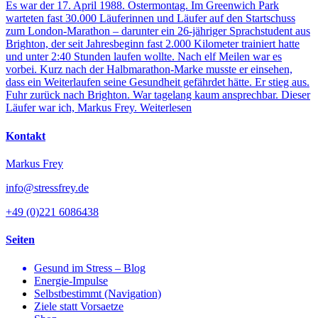
Es war der 17. April 1988. Ostermontag. Im Greenwich Park
warteten fast 30.000 Läuferinnen und Läufer auf den Startschuss
zum London-Marathon – darunter ein 26-jähriger Sprachstudent aus
Brighton, der seit Jahresbeginn fast 2.000 Kilometer trainiert hatte
und unter 2:40 Stunden laufen wollte. Nach elf Meilen war es
vorbei. Kurz nach der Halbmarathon-Marke musste er einsehen,
dass ein Weiterlaufen seine Gesundheit gefährdet hätte. Er stieg aus.
Fuhr zurück nach Brighton. War tagelang kaum ansprechbar. Dieser
Läufer war ich, Markus Frey.
Weiterlesen
Kontakt
Markus Frey
info@stressfrey.de
+49 (0)221 6086438
Seiten
Gesund im Stress – Blog
Energie-Impulse
Selbstbestimmt (Navigation)
Ziele statt Vorsaetze