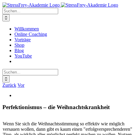
Zum
Inhalt
Suche
springen
nach:
Willkommen
Online Coaching
Vorträge
Shop
Blog
YouTube
Suche
nach:
Zurück
Vor
Zeige
grösseres
Bild
Perfektionismus – die Weihnachtskrankheit
Wenn Sie sich die Weihnachtsstimmung so effektiv wie möglich
versauen wollen, dann gibt es kaum einen "erfolgversprechenderen"
Tipp, als wirklich alles möglichst perfekt machen zu wollen. Nutzen