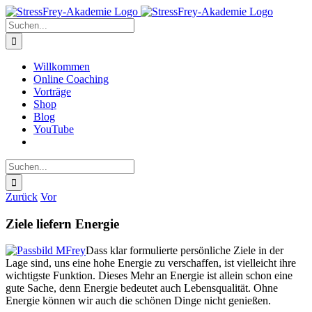
Zum
Inhalt
Suche
springen
nach:
Willkommen
Online Coaching
Vorträge
Shop
Blog
YouTube
Suche
nach:
Zurück
Vor
Ziele liefern Energie
Dass klar formulierte persönliche Ziele in der
Lage sind, uns eine hohe Energie zu verschaffen, ist vielleicht ihre
wichtigste Funktion. Dieses Mehr an Energie ist allein schon eine
gute Sache, denn Energie bedeutet auch Lebensqualität. Ohne
Energie können wir auch die schönen Dinge nicht genießen.