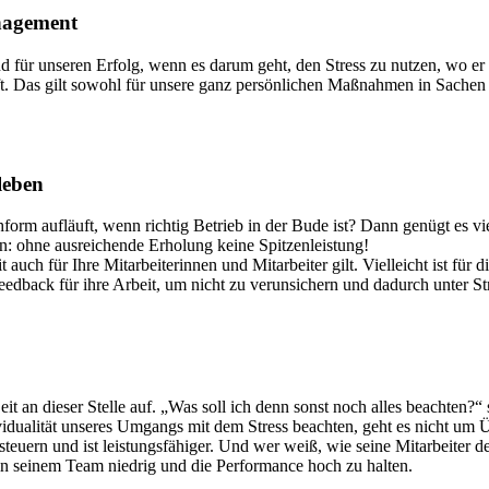
anagement
 für unseren Erfolg, wenn es darum geht, den Stress zu nutzen, wo er 
t. Das gilt sowohl für unsere ganz persönlichen Maßnahmen in Sachen
leben
chform aufläuft, wenn richtig Betrieb in der Bude ist? Dann genügt es v
: ohne ausreichende Erholung keine Spitzenleistung!
t auch für Ihre Mitarbeiterinnen und Mitarbeiter gilt. Vielleicht ist 
dback für ihre Arbeit, um nicht zu verunsichern und dadurch unter Stre
it an dieser Stelle auf. „Was soll ich denn sonst noch alles beachten?“
vidualität unseres Umgangs mit dem Stress beachten, geht es nicht um Ü
euern und ist leistungsfähiger. Und wer weiß, wie seine Mitarbeiter den
 seinem Team niedrig und die Performance hoch zu halten.