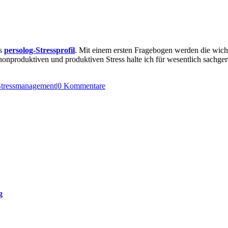
as
persolog-Stressprofil
. Mit einem ersten Fragebogen werden die wicht
nonproduktiven und produktiven Stress halte ich für wesentlich sachger
Stressmanagement
|
0 Kommentare
g