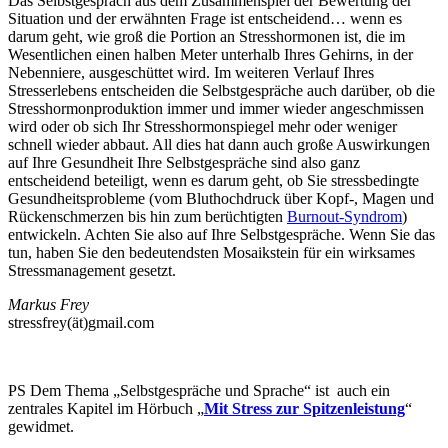
Das Selbstgespräch aus dem Zusammenspiel der Bewertung der
Situation und der erwähnten Frage ist entscheidend… wenn es
darum geht, wie groß die Portion an Stresshormonen ist, die im
Wesentlichen einen halben Meter unterhalb Ihres Gehirns, in der
Nebenniere, ausgeschüttet wird. Im weiteren Verlauf Ihres
Stresserlebens entscheiden die Selbstgespräche auch darüber, ob die
Stresshormonproduktion immer und immer wieder angeschmissen
wird oder ob sich Ihr Stresshormonspiegel mehr oder weniger
schnell wieder abbaut. All dies hat dann auch große Auswirkungen
auf Ihre Gesundheit Ihre Selbstgespräche sind also ganz
entscheidend beteiligt, wenn es darum geht, ob Sie stressbedingte
Gesundheitsprobleme (vom Bluthochdruck über Kopf-, Magen und
Rückenschmerzen bis hin zum berüchtigten
Burnout-Syndrom
)
entwickeln. Achten Sie also auf Ihre Selbstgespräche. Wenn Sie das
tun, haben Sie den bedeutendsten Mosaikstein für ein wirksames
Stressmanagement gesetzt.
Markus Frey
stressfrey(ät)gmail.com
PS Dem Thema „Selbstgespräche und Sprache“ ist auch ein
zentrales Kapitel im Hörbuch „
Mit Stress zur Spitzenleistung
“
gewidmet.