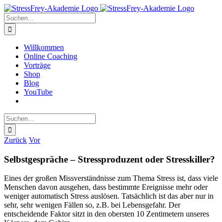
Zum
Inhalt
Suche
springen
nach:
Willkommen
Online Coaching
Vorträge
Shop
Blog
YouTube
Suche
nach:
Zurück
Vor
Selbstgespräche – Stressproduzent oder Stresskiller?
Eines der großen Missverständnisse zum Thema Stress ist, dass viele
Menschen davon ausgehen, dass bestimmte Ereignisse mehr oder
weniger automatisch Stress auslösen. Tatsächlich ist das aber nur in
sehr, sehr wenigen Fällen so, z.B. bei Lebensgefahr. Der
entscheidende Faktor sitzt in den obersten 10 Zentimetern unseres