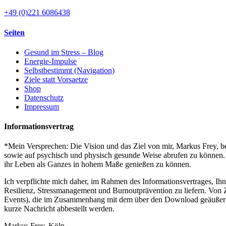
+49 (0)221 6086438
Seiten
Gesund im Stress – Blog
Energie-Impulse
Selbstbestimmt (Navigation)
Ziele statt Vorsaetze
Shop
Datenschutz
Impressum
Informationsvertrag
*Mein Versprechen: Die Vision und das Ziel von mir, Markus Frey, bes
sowie auf psychisch und physisch gesunde Weise abrufen zu können. S
ihr Leben als Ganzes in hohem Maße genießen zu können.
Ich verpflichte mich daher, im Rahmen des Informationsvertrages, Ih
Resilienz, Stressmanagement und Burnoutprävention zu liefern. Von Z
Events), die im Zusammenhang mit dem über den Download geäußerten I
kurze Nachricht abbestellt werden.
Markus Frey, Köln