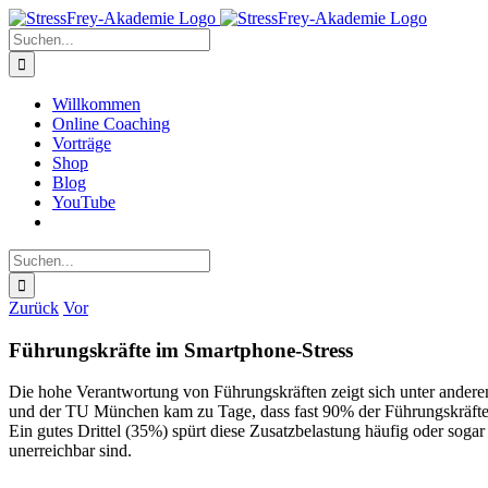
Zum
Inhalt
Suche
springen
nach:
Willkommen
Online Coaching
Vorträge
Shop
Blog
YouTube
Suche
nach:
Zurück
Vor
Führungskräfte im Smartphone-Stress
Die hohe Verantwortung von Führungskräften zeigt sich unter anderem
und der TU München kam zu Tage, dass fast 90% der Führungskräfte s
Ein gutes Drittel (35%) spürt diese Zusatzbelastung häufig oder soga
unerreichbar sind.