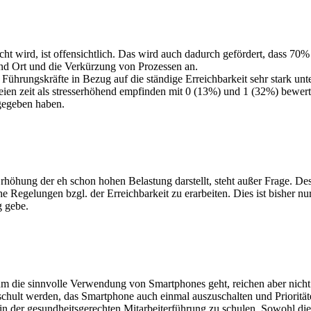
scht wird, ist offensichtlich. Das wird auch dadurch gefördert, dass 7
 und Ort und die Verkürzung von Prozessen an.
 Führungskräfte in Bezug auf die ständige Erreichbarkeit sehr stark unter
freien zeit als stresserhöhend empfinden mit 0 (13%) und 1 (32%) bewert
ngegeben haben.
rhöhung der eh schon hohen Belastung darstellt, steht außer Frage. Desh
 Regelungen bzgl. der Erreichbarkeit zu erarbeiten. Dies ist bisher nur
 gebe.
m die sinnvolle Verwendung von Smartphones geht, reichen aber nicht 
hult werden, das Smartphone auch einmal auszuschalten und Prioritäte
n der gesundheitsgerechten Mitarbeiterführung zu schulen. Sowohl di