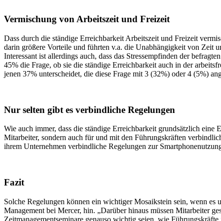
Vermischung von Arbeitszeit und Freizeit
Dass durch die ständige Erreichbarkeit Arbeitszeit und Freizeit vermi
darin größere Vorteile und führten v.a. die Unabhängigkeit von Zeit
Interessant ist allerdings auch, dass das Stressempfinden der befragten
45% die Frage, ob sie die ständige Erreichbarkeit auch in der arbeits
jenen 37% unterscheidet, die diese Frage mit 3 (32%) oder 4 (5%) a
Nur selten gibt es verbindliche Regelungen
Wie auch immer, dass die ständige Erreichbarkeit grundsätzlich eine E
Mitarbeiter, sondern auch für und mit den Führungskräften verbindliche
ihrem Unternehmen verbindliche Regelungen zur Smartphonenutzung
Fazit
Solche Regelungen können ein wichtiger Mosaikstein sein, wenn es u
Management bei Mercer, hin. „Darüber hinaus müssen Mitarbeiter gesc
Zeitmanagementseminare genauso wichtig seien, wie Führungskräfte i