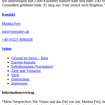
seit Jahresbeginn fast 2.000 Kilometer trainiert hatte und unter 2:4
Gesundheit gefährdet hätte. Er stieg aus. Fuhr zurück nach Brighton
Kontakt
Markus Frey
info@stressfrey.de
+49 (0)221 6086438
Seiten
Gesund im Stress – Blog
Energie-Impulse
Selbstbestimmt (Navigation)
Ziele statt Vorsaetze
Shop
Datenschutz
Impressum
Informationsvertrag
*Mein Versprechen: Die Vision und das Ziel von mir, Markus Frey, bes