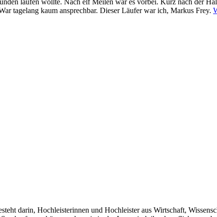
0 Stunden laufen wollte. Nach elf Meilen war es vorbei. Kurz nach der H
. War tagelang kaum ansprechbar. Dieser Läufer war ich, Markus Frey.
W
teht darin, Hochleisterinnen und Hochleister aus Wirtschaft, Wissensch