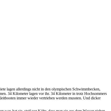
ete lagen allerdings nicht in den olympischen Schwimmbecken,
men. 34 Kilometer lagen vor ihr. 34 Kilometer in trotz Hochsommers
leitbooten immer wieder vertrieben werden mussten. Und dicker
war, bat sie, steif vor Kälte, dass man sie aus dem Wasser ziehen