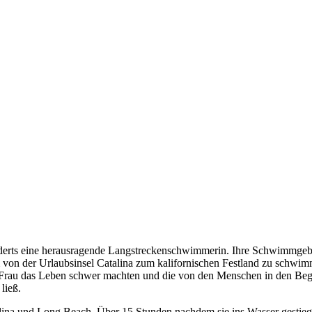
derts eine herausragende Langstreckenschwimmerin. Ihre Schwimmgebi
 von der Urlaubsinsel Catalina zum kalifornischen Festland zu schwim
 Frau das Leben schwer machten und die von den Menschen in den Beg
ließ.
ina und Long Beach. Über 15 Stunden nachdem sie ins Wasser gestiegen 