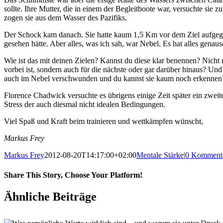
sollte. Ihre Mutter, die in einem der Begleitboote war, versuchte sie
zogen sie aus dem Wasser des Pazifiks.
Der Schock kam danach. Sie hatte kaum 1,5 Km vor dem Ziel aufgegebe
gesehen hätte. Aber alles, was ich sah, war Nebel. Es hat alles gena
Wie ist das mit deinen Zielen? Kannst du diese klar benennen? Nicht
vorbei ist, sondern auch für die nächste oder gar darüber hinaus? Und
auch im Nebel verschwunden und du kannst sie kaum noch erkennen
Florence Chadwick versuchte es übrigens einige Zeit später ein zweites
Stress der auch diesmal nicht idealen Bedingungen.
Viel Spaß und Kraft beim trainieren und wettkämpfen wünscht,
Markus Frey
Markus Frey
2012-08-20T14:17:00+02:00
Mentale Stärke
|
0 Komment
Share This Story, Choose Your Platform!
Ähnliche Beiträge