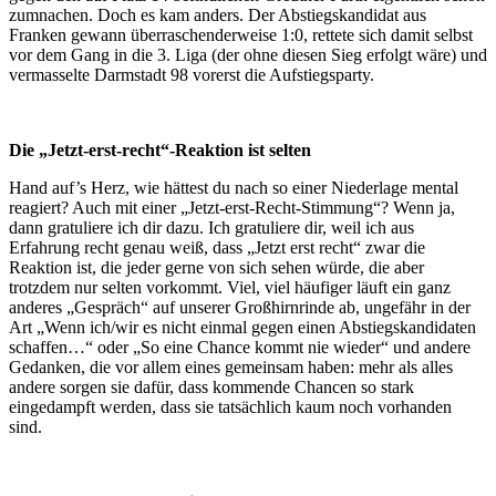
zumnachen. Doch es kam anders. Der Abstiegskandidat aus
Franken gewann überraschenderweise 1:0, rettete sich damit selbst
vor dem Gang in die 3. Liga (der ohne diesen Sieg erfolgt wäre) und
vermasselte Darmstadt 98 vorerst die Aufstiegsparty.
Die „Jetzt-erst-recht“-Reaktion ist selten
Hand auf’s Herz, wie hättest du nach so einer Niederlage mental
reagiert? Auch mit einer „Jetzt-erst-Recht-Stimmung“? Wenn ja,
dann gratuliere ich dir dazu. Ich gratuliere dir, weil ich aus
Erfahrung recht genau weiß, dass „Jetzt erst recht“ zwar die
Reaktion ist, die jeder gerne von sich sehen würde, die aber
trotzdem nur selten vorkommt. Viel, viel häufiger läuft ein ganz
anderes „Gespräch“ auf unserer Großhirnrinde ab, ungefähr in der
Art „Wenn ich/wir es nicht einmal gegen einen Abstiegskandidaten
schaffen…“ oder „So eine Chance kommt nie wieder“ und andere
Gedanken, die vor allem eines gemeinsam haben: mehr als alles
andere sorgen sie dafür, dass kommende Chancen so stark
eingedampft werden, dass sie tatsächlich kaum noch vorhanden
sind.