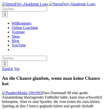
Zum
Inhalt
Suche
springen
nach:
Willkommen
Online Coaching
Vorträge
Shop
Blog
YouTube
Suche
nach:
Zurück
Vor
An die Chance glauben, wenn man keine Chance
hat
Dass Darmstadt 98 eine große
Ansammlung überragender Fußballer hätte, kann man schwerlich
behaupten. Aber es sind Sportler, die vom ersten bis zum letzten
Spieltag an ihre Chance geglaubt haben und gerade deshalb