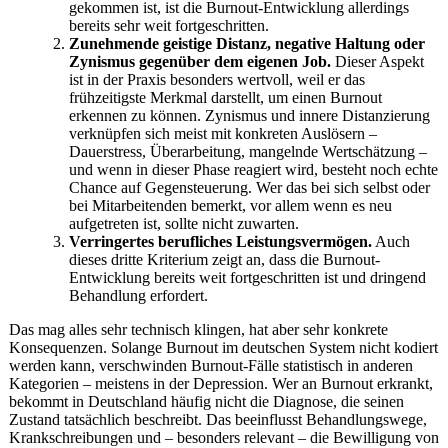
gekommen ist, ist die Burnout-Entwicklung allerdings
bereits sehr weit fortgeschritten.
Zunehmende geistige Distanz, negative Haltung oder
Zynismus gegenüber dem eigenen Job.
Dieser Aspekt
ist in der Praxis besonders wertvoll, weil er das
frühzeitigste Merkmal darstellt, um einen Burnout
erkennen zu können. Zynismus und innere Distanzierung
verknüpfen sich meist mit konkreten Auslösern –
Dauerstress, Überarbeitung, mangelnde Wertschätzung –
und wenn in dieser Phase reagiert wird, besteht noch echte
Chance auf Gegensteuerung. Wer das bei sich selbst oder
bei Mitarbeitenden bemerkt, vor allem wenn es neu
aufgetreten ist, sollte nicht zuwarten.
Verringertes berufliches Leistungsvermögen.
Auch
dieses dritte Kriterium zeigt an, dass die Burnout-
Entwicklung bereits weit fortgeschritten ist und dringend
Behandlung erfordert.
Das mag alles sehr technisch klingen, hat aber sehr konkrete
Konsequenzen. Solange Burnout im deutschen System nicht kodiert
werden kann, verschwinden Burnout-Fälle statistisch in anderen
Kategorien – meistens in der Depression. Wer an Burnout erkrankt,
bekommt in Deutschland häufig nicht die Diagnose, die seinen
Zustand tatsächlich beschreibt. Das beeinflusst Behandlungswege,
Krankschreibungen und – besonders relevant – die Bewilligung von