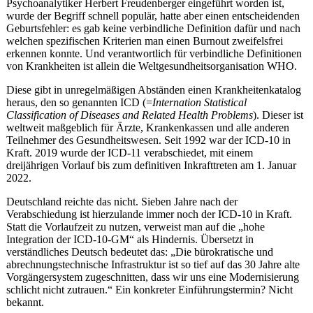
Psychoanalytiker Herbert Freudenberger eingeführt worden ist,
wurde der Begriff schnell populär, hatte aber einen entscheidenden
Geburtsfehler: es gab keine verbindliche Definition dafür und nach
welchen spezifischen Kriterien man einen Burnout zweifelsfrei
erkennen konnte. Und verantwortlich für verbindliche Definitionen
von Krankheiten ist allein die Weltgesundheitsorganisation WHO.
Diese gibt in unregelmäßigen Abständen einen Krankheitenkatalog
heraus, den so genannten ICD (=
Internation Statistical
Classification of Diseases and Related Health Problems
). Dieser ist
weltweit maßgeblich für Ärzte, Krankenkassen und alle anderen
Teilnehmer des Gesundheitswesen. Seit 1992 war der ICD-10 in
Kraft. 2019 wurde der ICD-11 verabschiedet, mit einem
dreijährigen Vorlauf bis zum definitiven Inkrafttreten am 1. Januar
2022.
Deutschland reichte das nicht. Sieben Jahre nach der
Verabschiedung ist hierzulande immer noch der ICD-10 in Kraft.
Statt die Vorlaufzeit zu nutzen, verweist man auf die „hohe
Integration der ICD-10-GM“ als Hindernis. Übersetzt in
verständliches Deutsch bedeutet das: „Die bürokratische und
abrechnungstechnische Infrastruktur ist so tief auf das 30 Jahre alte
Vorgängersystem zugeschnitten, dass wir uns eine Modernisierung
schlicht nicht zutrauen.“ Ein konkreter Einführungstermin? Nicht
bekannt.