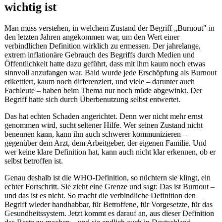
wichtig ist
Man muss verstehen, in welchem Zustand der Begriff „Burnout" in
den letzten Jahren angekommen war, um den Wert einer
verbindlichen Definition wirklich zu ermessen. Der jahrelange,
extrem inflationäre Gebrauch des Begriffs durch Medien und
Öffentlichkeit hatte dazu geführt, dass mit ihm kaum noch etwas
sinnvoll anzufangen war. Bald wurde jede Erschöpfung als Burnout
etikettiert, kaum noch differenziert, und viele – darunter auch
Fachleute – haben beim Thema nur noch müde abgewinkt. Der
Begriff hatte sich durch Überbenutzung selbst entwertet.
Das hat echten Schaden angerichtet. Denn wer nicht mehr ernst
genommen wird, sucht seltener Hilfe. Wer seinen Zustand nicht
benennen kann, kann ihn auch schwerer kommunizieren –
gegenüber dem Arzt, dem Arbeitgeber, der eigenen Familie. Und
wer keine klare Definition hat, kann auch nicht klar erkennen, ob er
selbst betroffen ist.
Genau deshalb ist die WHO-Definition, so nüchtern sie klingt, ein
echter Fortschritt. Sie zieht eine Grenze und sagt: Das ist Burnout –
und das ist es nicht. So macht die verbindliche Definition den
Begriff wieder handhabbar, für Betroffene, für Vorgesetzte, für das
Gesundheitssystem. Jetzt kommt es darauf an, aus dieser Definition