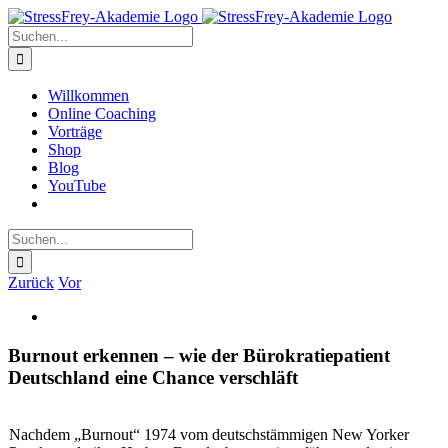
Zum
Inhalt
Suche
springen
nach:
Willkommen
Online Coaching
Vorträge
Shop
Blog
YouTube
Suche
nach:
Zurück
Vor
Zeige
grösseres
Bild
Burnout erkennen – wie der Bürokratiepatient
Deutschland eine Chance verschläft
Nachdem „Burnout“ 1974 vom deutschstämmigen New Yorker