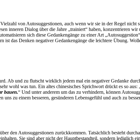
Vielzahl von Autosuggestionen, auch wenn wir sie in der Regel nicht s
esen inneren Dialog über die Jahre „trainiert“ haben, konzentrieren wi
t automatisieren sich diese Gedankengänge zu einer Art „Autosuggestion
irn ist das Denken negativer Gedankengänge die leichtere Übung. Woll
rd. Ab und zu flutscht wirklich jedem mal ein negativer Gedanke durch
ehr wohl was tun. Ein altes chinesisches Sprichwort drückt es so aus: 
ar bauen.
“ Und unter anderem um das zu verhindern, können Autosugge
n uns zu einem besseren, gesünderen Lebensgefühl und auch zu bessere
über den Autosuggestionen zurückkommen. Tatsächlich besteht durch
einhalten. Sie sind aber nicht der Hauptbestandteil, sondern lediglich e