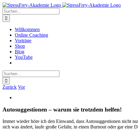
Zum
Inhalt
Suche
springen
nach:
Willkommen
Online Coaching
Vorträge
Shop
Blog
YouTube
Suche
nach:
Zurück
Vor
Zeige
grösseres
Bild
Autosuggestionen – warum sie trotzdem helfen!
Immer wieder höre ich den Einwand, dass Autosuggestionen nicht nur
sich was ändert, laufe große Gefahr, in einen Burnout oder gar eine D