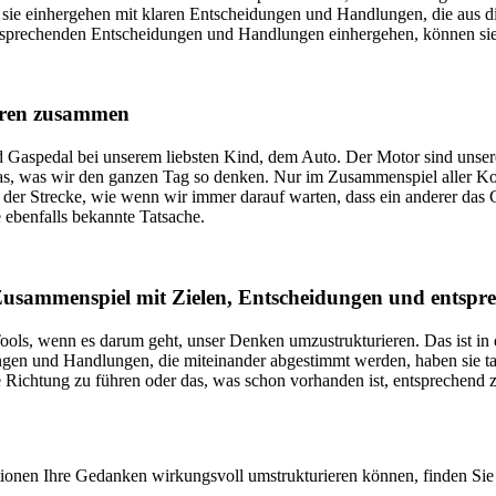
nn sie einhergehen mit klaren Entscheidungen und Handlungen, die aus
tsprechenden Entscheidungen und Handlungen einhergehen, können sie 
ören zusammen
 Gaspedal bei unserem liebsten Kind, dem Auto. Der Motor sind unsere 
 das, was wir den ganzen Tag so denken. Nur im Zusammenspiel aller 
uf der Strecke, wie wenn wir immer darauf warten, dass ein anderer da
e ebenfalls bekannte Tatsache.
im Zusammenspiel mit Zielen, Entscheidungen und ents
ools, wenn es darum geht, unser Denken umzustrukturieren. Das ist in 
en und Handlungen, die miteinander abgestimmt werden, haben sie tats
 Richtung zu führen oder das, was schon vorhanden ist, entsprechend z
tionen Ihre Gedanken wirkungsvoll umstrukturieren können, finden Si