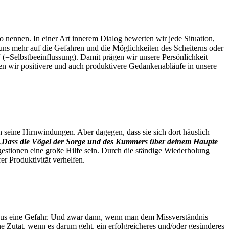
o nennen. In einer Art innerem Dialog bewerten wir jede Situation,
r uns mehr auf die Gefahren und die Möglichkeiten des Scheiterns oder
“ (=Selbstbeeinflussung). Damit prägen wir unsere Persönlichkeit
en wir positivere und auch produktivere Gedankenabläufe in unsere
 seine Hirnwindungen. Aber dagegen, dass sie sich dort häuslich
„
Dass die Vögel der Sorge und des Kummers über deinem Haupte
stionen eine große Hilfe sein. Durch die ständige Wiederholung
r Produktivität verhelfen.
aus eine Gefahr. Und zwar dann, wenn man dem Missverständnis
ine Zutat, wenn es darum geht, ein erfolgreicheres und/oder gesünderes