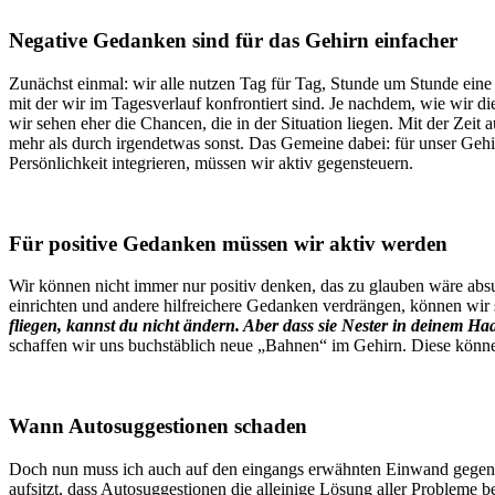
Negative Gedanken sind für das Gehirn einfacher
Zunächst einmal: wir alle nutzen Tag für Tag, Stunde um Stunde eine 
mit der wir im Tagesverlauf konfrontiert sind. Je nachdem, wie wir di
wir sehen eher die Chancen, die in der Situation liegen. Mit der Zei
mehr als durch irgendetwas sonst. Das Gemeine dabei: für unser Geh
Persönlichkeit integrieren, müssen wir aktiv gegensteuern.
Für positive Gedanken müssen wir aktiv werden
Wir können nicht immer nur positiv denken, das zu glauben wäre absu
einrichten und andere hilfreichere Gedanken verdrängen, können wir s
fliegen, kannst du nicht ändern. Aber dass sie Nester in deinem Ha
schaffen wir uns buchstäblich neue „Bahnen“ im Gehirn. Diese könne
Wann Autosuggestionen schaden
Doch nun muss ich auch auf den eingangs erwähnten Einwand gegen
aufsitzt, dass Autosuggestionen die alleinige Lösung aller Probleme b