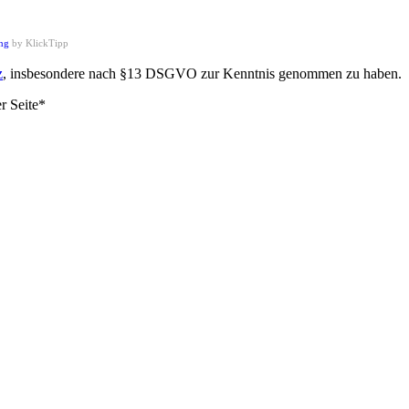
ng
by KlickTipp
z
, insbesondere nach §13 DSGVO zur Kenntnis genommen zu haben.
r Seite*