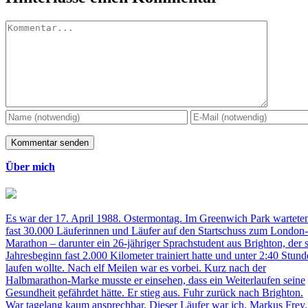
Kommentar
Über mich
Es war der 17. April 1988. Ostermontag. Im Greenwich Park wartete
fast 30.000 Läuferinnen und Läufer auf den Startschuss zum London-
Marathon – darunter ein 26-jähriger Sprachstudent aus Brighton, der s
Jahresbeginn fast 2.000 Kilometer trainiert hatte und unter 2:40 Stun
laufen wollte. Nach elf Meilen war es vorbei. Kurz nach der
Halbmarathon-Marke musste er einsehen, dass ein Weiterlaufen seine
Gesundheit gefährdet hätte. Er stieg aus. Fuhr zurück nach Brighton.
War tagelang kaum ansprechbar. Dieser Läufer war ich, Markus Frey.