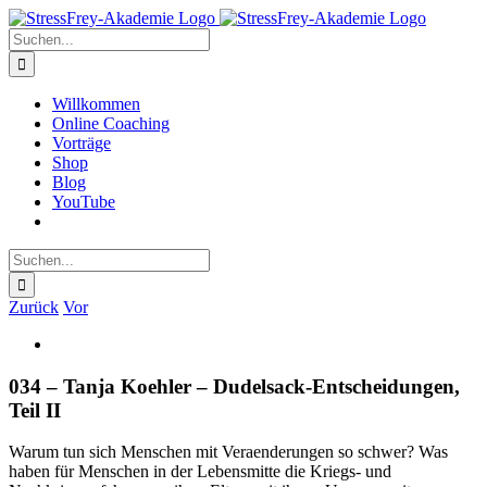
Zum
Inhalt
Suche
springen
nach:
Willkommen
Online Coaching
Vorträge
Shop
Blog
YouTube
Suche
nach:
Zurück
Vor
Zeige
grösseres
Bild
034 – Tanja Koehler – Dudelsack-Entscheidungen,
Teil II
Warum tun sich Menschen mit Veraenderungen so schwer? Was
haben für Menschen in der Lebensmitte die Kriegs- und