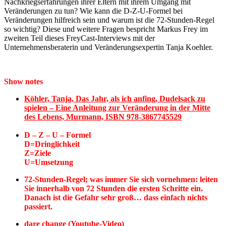
Nachkriegserfahrungen ihrer Eltern mit ihrem Umgang mit
Veränderungen zu tun? Wie kann die D-Z-U-Formel bei
Veränderungen hilfreich sein und warum ist die 72-Stunden-Regel
so wichtig? Diese und weitere Fragen bespricht Markus Frey im
zweiten Teil dieses FreyCast-Interviews mit der
Unternehmensberaterin und Veränderungsexpertin Tanja Koehler.
Show notes
Köhler, Tanja, Das Jahr, als ich anfing, Dudelsack zu
spielen – Eine Anleitung zur Veränderung in der Mitte
des Lebens, Murmann, ISBN 978-3867745529
D – Z – U – Formel
D=Dringlichkeit
Z=Ziele
U=Umsetzung
72-Stunden-Regel; was immer Sie sich vornehmen: leiten
Sie innerhalb von 72 Stunden die ersten Schritte ein.
Danach ist die Gefahr sehr groß… dass einfach nichts
passiert.
dare change (Youtube-Video)