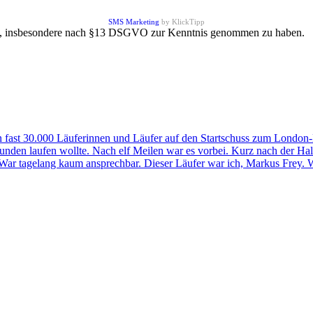
SMS Marketing
by KlickTipp
, insbesondere nach §13 DSGVO zur Kenntnis genommen zu haben. N
 fast 30.000 Läuferinnen und Läufer auf den Startschuss zum London-M
0 Stunden laufen wollte. Nach elf Meilen war es vorbei. Kurz nach der H
. War tagelang kaum ansprechbar. Dieser Läufer war ich, Markus Frey.
W