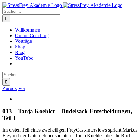
Zum
Inhalt
Suche
springen
nach:
Willkommen
Online Coaching
Vorträge
Shop
Blog
YouTube
Suche
nach:
Zurück
Vor
Zeige
grösseres
Bild
033 – Tanja Koehler – Dudelsack-Entscheidungen,
Teil I
Im ersten Teil eines zweiteiligen FreyCast-Interviews spricht Markus
Frey mit der Unternehmensberaterin Tanja Koehler über ihr Buch