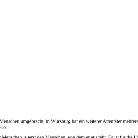
nschen umgebracht, in Würzburg hat ein weiterer Attentäter mehrere M
ass.
er Menschen, zuerst den Menschen, von dem er ausgeht. Es ist für die