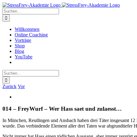
Zum
Inhalt
Suche
springen
nach:
Willkommen
Online Coaching
Vorträge
Shop
Blog
YouTube
Suche
nach:
Zurück
Vor
Zeige
grösseres
Bild
014 – FreyWurf – Wer Hass saet und zulaesst…
In München, Reutlingen und Ansbach haben drei Täter insgesamt 12 Me
wurde. Das verbindende Element aller drei Taten war abgrundtiefer H
Nicht immer hat Hass einen tödlichen Ausgang, aber immer zerstört 