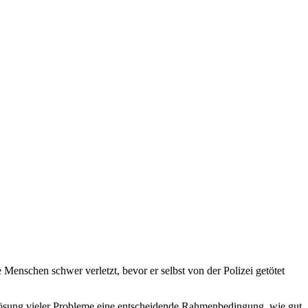
enschen schwer verletzt, bevor er selbst von der Polizei getötet
 Lösung vieler Probleme eine entscheidende Rahmenbedingung, wie gut