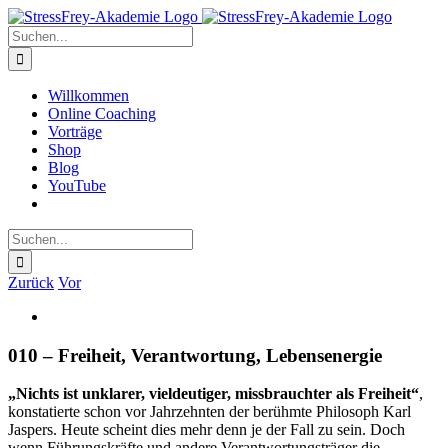
Zum
Inhalt
Suche
springen
nach:
Willkommen
Online Coaching
Vorträge
Shop
Blog
YouTube
Suche
nach:
Zurück
Vor
Zeige
grösseres
Bild
010 – Freiheit, Verantwortung, Lebensenergie
„Nichts ist unklarer, vieldeutiger, missbrauchter als Freiheit“
,
konstatierte schon vor Jahrzehnten der berühmte Philosoph Karl
Jaspers. Heute scheint dies mehr denn je der Fall zu sein. Doch
wenn Führungskräfte und andere Verantwortungsträger die