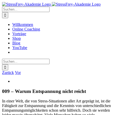
Zum
Inhalt
Suche
springen
nach:
Willkommen
Online Coaching
Vorträge
Shop
Blog
YouTube
Suche
nach:
Zurück
Vor
Zeige
grösseres
Bild
009 – Warum Entspannung nicht reicht
In einer Welt, die von Stress-Situationen aller Art geprägt ist, ist die
Fähigkeit zur Entspannung und die Kenntnis von unterschiedlichen
Entspannungsmöglichkeiten schon sehr hilfreich. Doch sie werden
leider massiv überschätzt. Viele Menschen haben so viele