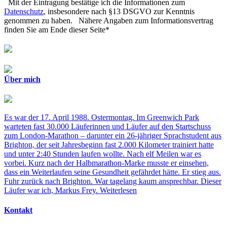
Mit der Eintragung bestätige ich die Informationen zum
Datenschutz
, insbesondere nach §13 DSGVO zur Kenntnis
genommen zu haben. Nähere Angaben zum Informationsvertrag
finden Sie am Ende dieser Seite*
Über mich
Es war der 17. April 1988. Ostermontag. Im Greenwich Park
warteten fast 30.000 Läuferinnen und Läufer auf den Startschuss
zum London-Marathon – darunter ein 26-jähriger Sprachstudent aus
Brighton, der seit Jahresbeginn fast 2.000 Kilometer trainiert hatte
und unter 2:40 Stunden laufen wollte. Nach elf Meilen war es
vorbei. Kurz nach der Halbmarathon-Marke musste er einsehen,
dass ein Weiterlaufen seine Gesundheit gefährdet hätte. Er stieg aus.
Fuhr zurück nach Brighton. War tagelang kaum ansprechbar. Dieser
Läufer war ich, Markus Frey.
Weiterlesen
Kontakt