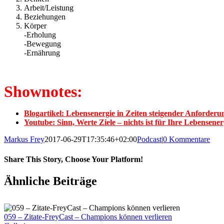
Arbeit/Leistung
Beziehungen
Körper
-Erholung
-Bewegung
-Ernährung
Shownotes:
Blogartikel: Lebensenergie in Zeiten steigender Anforderu
Youtube: Sinn, Werte Ziele – nichts ist für Ihre Lebensene
Markus Frey
2017-06-29T17:35:46+02:00
Podcast
|
0 Kommentare
Share This Story, Choose Your Platform!
Ähnliche Beiträge
059 – Zitate-FreyCast – Champions können verlieren