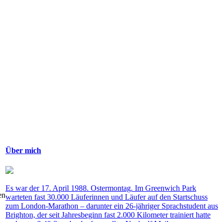
Über mich
Es war der 17. April 1988. Ostermontag. Im Greenwich Park
en
warteten fast 30.000 Läuferinnen und Läufer auf den Startschuss
zum London-Marathon – darunter ein 26-jähriger Sprachstudent aus
Brighton, der seit Jahresbeginn fast 2.000 Kilometer trainiert hatte