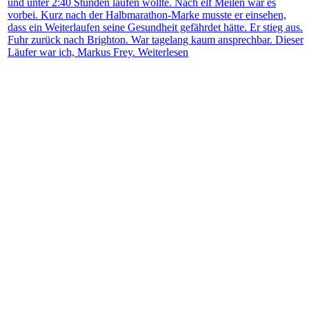
und unter 2:40 Stunden laufen wollte. Nach elf Meilen war es
vorbei. Kurz nach der Halbmarathon-Marke musste er einsehen,
dass ein Weiterlaufen seine Gesundheit gefährdet hätte. Er stieg aus.
Fuhr zurück nach Brighton. War tagelang kaum ansprechbar. Dieser
Läufer war ich, Markus Frey.
Weiterlesen