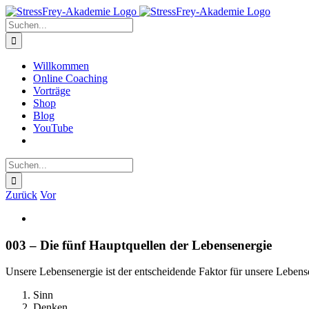
Zum
Inhalt
Suche
springen
nach:
Willkommen
Online Coaching
Vorträge
Shop
Blog
YouTube
Suche
nach:
Zurück
Vor
Zeige
grösseres
Bild
003 – Die fünf Hauptquellen der Lebensenergie
Unsere Lebensenergie ist der entscheidende Faktor für unsere Lebensq
Sinn
Denken