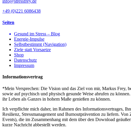
info@stressfrey.de
+49 (0)221 6086438
Seiten
Gesund im Stress – Blog
Energie-Impulse
Selbstbestimmt (Navigation)
Ziele statt Vorsaetze
Shop
Datenschutz
Impressum
Informationsvertrag
*Mein Versprechen: Die Vision und das Ziel von mir, Markus Frey, bes
sowie auf psychisch und physisch gesunde Weise abrufen zu können. S
ihr Leben als Ganzes in hohem Maße genießen zu können.
Ich verpflichte mich daher, im Rahmen des Informationsvertrages, Ih
Resilienz, Stressmanagement und Burnoutprävention zu liefern. Von Z
Events), die im Zusammenhang mit dem über den Download geäußerten I
kurze Nachricht abbestellt werden.