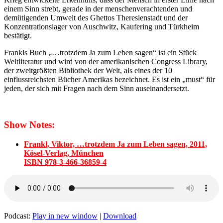
einem Sinn strebt, gerade in der menschenverachtenden und
demütigenden Umwelt des Ghettos Theresienstadt und der
Konzentrationslager von Auschwitz, Kaufering und Türkheim
bestätigt.
Frankls Buch „…trotzdem Ja zum Leben sagen“ ist ein Stück
Weltliteratur und wird von der amerikanischen Congress Library,
der zweitgrößten Bibliothek der Welt, als eines der 10
einflussreichsten Bücher Amerikas bezeichnet. Es ist ein „must“ für
jeden, der sich mit Fragen nach dem Sinn auseinandersetzt.
Show Notes:
Frankl, Viktor, …trotzdem Ja zum Leben sagen, 2011,
Kösel-Verlag, München
ISBN 978-3-466-36859-4
Podcast:
Play in new window
|
Download