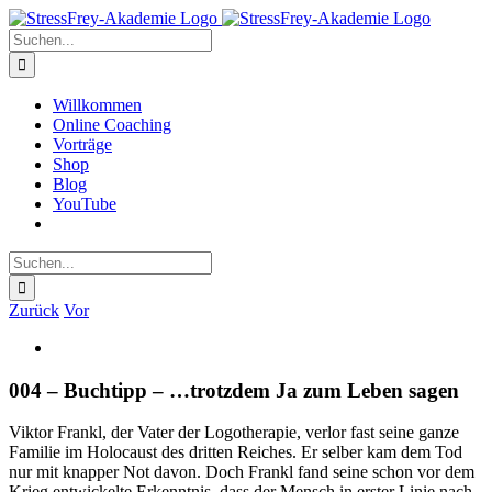
Zum
Inhalt
Suche
springen
nach:
Willkommen
Online Coaching
Vorträge
Shop
Blog
YouTube
Suche
nach:
Zurück
Vor
Zeige
grösseres
Bild
004 – Buchtipp – …trotzdem Ja zum Leben sagen
Viktor Frankl, der Vater der Logotherapie, verlor fast seine ganze
Familie im Holocaust des dritten Reiches. Er selber kam dem Tod
nur mit knapper Not davon. Doch Frankl fand seine schon vor dem
Krieg entwickelte Erkenntnis, dass der Mensch in erster Linie nach