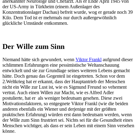
anerkannter Neurologe und Chefarzt. Als er Ende April 1945 von
der US-Army in Türkheim (einem Außenlager des
Konzentrationslager Dachau) befreit wurde, wog er gerade noch 39
Kilo. Dem Tod ist er mehrmals nur durch außergewöhnlich
glückliche Umstände entkommen.
Der Wille zum Sinn
Niemand hätte sich gewundert, wenn
Viktor Frankl
aufgrund dieser
schlimmen Erfahrungen eine pessimistische Weltanschauung
entwickelt und sie zur Grundlage seines weiteren Lebens gemacht
hätte. Doch genau das Gegenteil ist eingetreten. Schon vor dem
2.Weltkrieg hat er erkannt, dass der Hauptantrieb der Menschen
nicht ein Wille zur Lust ist, wie es Sigmund Freund so vehement
vertrat. Auch einen Willen zur Macht, wie es Alfred Adler
postulierte, hat er als weniger bedeutsam gesehen. Diese zwei
Motivationsfaktoren, so entgegnete Viktor Frankl (wie die beiden
anderen ebenfalls ein Wiener und derjenige mit der größten
praktischen Erfahrung) würden erst dann bedeutsam werden, wenn
der Wille zum Sinn frustriert sei. Nichts sei für die Gesundheit eines
Menschen wichtiger, als dass er sein Leben mit einem Sinn versehen
könne.