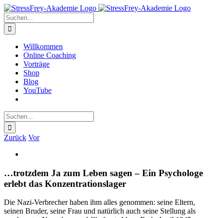
Zum
Inhalt
Suche
springen
nach:
Willkommen
Online Coaching
Vorträge
Shop
Blog
YouTube
Suche
nach:
Zurück
Vor
Zeige
grösseres
Bild
…trotzdem Ja zum Leben sagen – Ein Psychologe
erlebt das Konzentrationslager
Die Nazi-Verbrecher haben ihm alles genommen: seine Eltern,
seinen Bruder, seine Frau und natürlich auch seine Stellung als