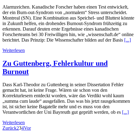
Alarmzeichen. Kanadische Forscher haben einen Test entwickelt,
der ein Burn-out-Syndrom von „normalem“ Stress unterscheidet.
Montreal (SN). Eine Kombination aus Speichel- und Bluttest könnte
in Zukunft helfen, ein drohendes Burnout-Syndrom frühzeitig zu
erkennen. Darauf deuten erste Ergebnisse eines kanadischen
Forscherteams bei 30 Freiwilligen hin, wie „wissenschaft.de“ online
berichtet. Das Prinzip: Die Wissenschafter bilden auf der Basis
[...]
Weiterlesen
Zu Guttenberg, Fehlerkultur und
Burnout
Dass Karl-Theodor zu Guttenberg in seiner Dissertation Fehler
gemacht hat, ist keine Frage. Wären sie schon von den
Korrekturlesern entdeckt worden, wäre das Verdikt wohl kaum
„summa cum laude“ ausgefallen. Das was bis jetzt rausgekommen
ist, ist sicher keine Bagatelle mehr und es muss von den
Verantwortlichen der Uni Bayreuth gut geprüft werden, ob es
[...]
Weiterlesen
Zurück
2
3
4
Vor