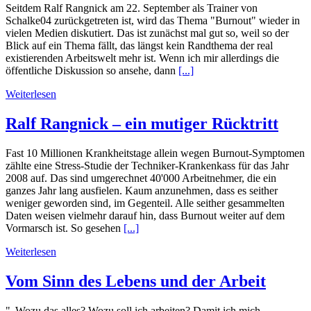
Seitdem Ralf Rangnick am 22. September als Trainer von
Schalke04 zurückgetreten ist, wird das Thema "Burnout" wieder in
vielen Medien diskutiert. Das ist zunächst mal gut so, weil so der
Blick auf ein Thema fällt, das längst kein Randthema der real
existierenden Arbeitswelt mehr ist. Wenn ich mir allerdings die
öffentliche Diskussion so ansehe, dann
[...]
Weiterlesen
Ralf Rangnick – ein mutiger Rücktritt
Fast 10 Millionen Krankheitstage allein wegen Burnout-Symptomen
zählte eine Stress-Studie der Techniker-Krankenkass für das Jahr
2008 auf. Das sind umgerechnet 40'000 Arbeitnehmer, die ein
ganzes Jahr lang ausfielen. Kaum anzunehmen, dass es seither
weniger geworden sind, im Gegenteil. Alle seither gesammelten
Daten weisen vielmehr darauf hin, dass Burnout weiter auf dem
Vormarsch ist. So gesehen
[...]
Weiterlesen
Vom Sinn des Lebens und der Arbeit
"„Wozu das alles? Wozu soll ich arbeiten? Damit ich mich