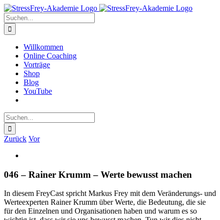
Zum
Inhalt
Suche
springen
nach:
Willkommen
Online Coaching
Vorträge
Shop
Blog
YouTube
Suche
nach:
Zurück
Vor
Zeige
grösseres
Bild
046 – Rainer Krumm – Werte bewusst machen
In diesem FreyCast spricht Markus Frey mit dem Veränderungs- und
Werteexperten Rainer Krumm über Werte, die Bedeutung, die sie
für den Einzelnen und Organisationen haben und warum es so
wichtig ist, dass wir sie uns bewusst machen. Tun wir dies nicht,