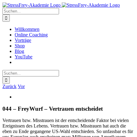
Zum
Inhalt
Suche
springen
nach:
Willkommen
Online Coaching
Vorträge
Shop
Blog
YouTube
Suche
nach:
Zurück
Vor
Zeige
grösseres
Bild
044 – FreyWurf – Vertrauen entscheidet
Vertrauen bzw. Misstrauen ist der entscheidende Faktor bei vielen
Ereignissen des Lebens. Vertrauen bzw. Misstrauen hat auch die
eben zu Ende gegangene US-Wahl entschieden. So unfassbar es für
uns Europäer auch erscheinen mag: Millionen von Amerikanern