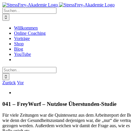
Zum
Inhalt
Suche
springen
nach:
Willkommen
Online Coaching
Vorträge
Shop
Blog
YouTube
Suche
nach:
Zurück
Vor
Zeige
grösseres
Bild
041 – FreyWurf – Nutzlose Überstunden-Studie
Für viele Zeitungen war die Quintessenz aus dem Arbeitsreport der B
wie denn der Gesundheitszustand derjenigen war, die „nur“ die vertra
gezogen werden. Außerdem weichen wir damit der Frage aus, wie es de
Rolle spielt etc.