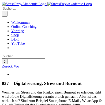
Zum
Inhalt
Suche
springen
nach:
Willkommen
Online Coaching
Vorträge
Shop
Blog
YouTube
Suche
nach:
Zurück
Vor
Zeige
grösseres
Bild
037 – Digitalisierung, Stress und Burnout
Wenn es um Stress und das Risiko, einen Burnout zu erleiden, geht
wird oft die Digitalisierung verantwortlich gemacht. Aber ist das
wirklich so? Sind zum Beispiel Smartphone, E-Mails, WhatsApp &
Co., als Teilaspekt der Digitalisierung, wirklich dafür